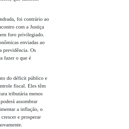
drada, foi contrário ao
ncontro com a Justiça
em foro privilegiado.
conômicas enviadas ao
a previdência. Os
a fazer o que é
to do déficit público e
trole fiscal. Eles têm
ura tributária menos
a poderá assombrar
mentar a inflação, o
crescer e prosperar
 novamente.