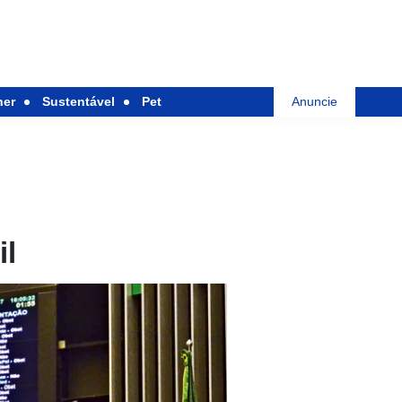
her
Sustentável
Pet
Anuncie
il