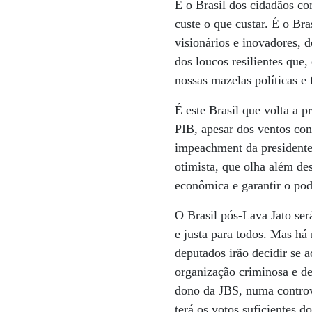
É o Brasil dos cidadãos c
custe o que custar. É o Br
visionários e inovadores, 
dos loucos resilientes que
nossas mazelas políticas e 
É este Brasil que volta a p
PIB, apesar dos ventos con
impeachment da presidente
otimista, que olha além de
econômica e garantir o po
O Brasil pós-Lava Jato se
e justa para todos. Mas há
deputados irão decidir se 
organização criminosa e de
dono da JBS, numa controve
terá os votos suficientes d