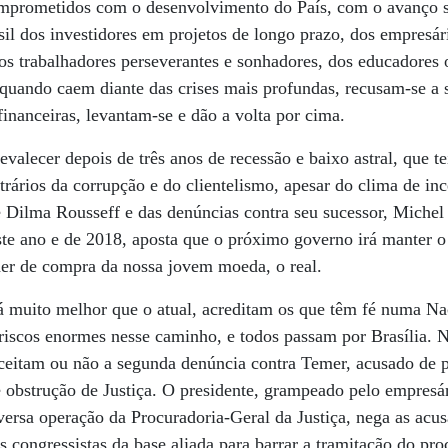
omprometidos com o desenvolvimento do País, com o avanço s
asil dos investidores em projetos de longo prazo, dos empresár
dos trabalhadores perseverantes e sonhadores, dos educadores 
, quando caem diante das crises mais profundas, recusam-se a
financeiras, levantam-se e dão a volta por cima.
revalecer depois de três anos de recessão e baixo astral, que 
trários da corrupção e do clientelismo, apesar do clima de in
 Dilma Rousseff e das denúncias contra seu sucessor, Michel
ste ano e de 2018, aposta que o próximo governo irá manter o
der de compra da nossa jovem moeda, o real.
rá muito melhor que o atual, acreditam os que têm fé numa N
 riscos enormes nesse caminho, e todos passam por Brasília. 
aceitam ou não a segunda denúncia contra Temer, acusado de p
 obstrução de Justiça. O presidente, grampeado pelo empresár
rsa operação da Procuradoria-Geral da Justiça, nega as acus
os congressistas da base aliada para barrar a tramitação do p