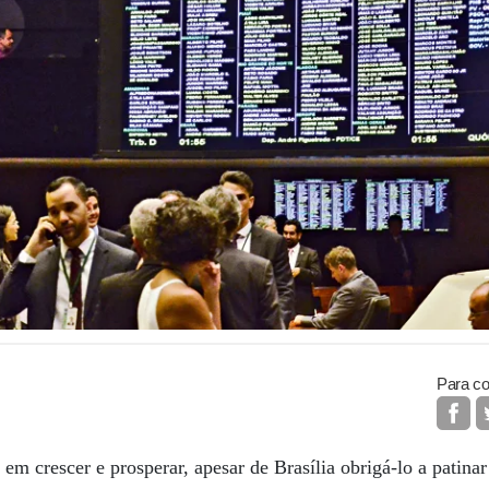
Para co
 em crescer e prosperar, apesar de Brasília obrigá-lo a patin