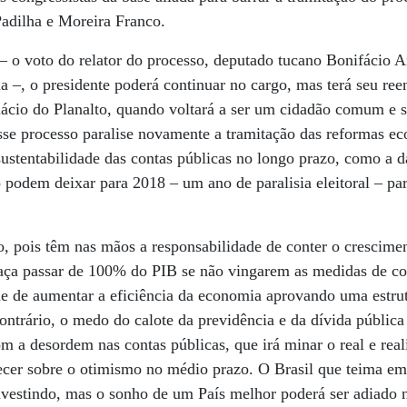
Padilha e Moreira Franco.
– o voto do relator do processo, deputado tucano Bonifácio An
 –, o presidente poderá continuar no cargo, mas terá seu ree
ácio do Planalto, quando voltará a ser um cidadão comum e s
esse processo paralise novamente a tramitação das reformas e
sustentabilidade das contas públicas no longo prazo, como a d
 podem deixar para 2018 – um ano de paralisia eleitoral – par
o, pois têm nas mãos a responsabilidade de conter o crescimen
aça passar de 100% do PIB se não vingarem as medidas de con
e de aumentar a eficiência da economia aprovando uma estrut
contrário, o medo do calote da previdência e da dívida públic
a desordem nas contas públicas, que irá minar o real e reali
cer sobre o otimismo no médio prazo. O Brasil que teima em 
investindo, mas o sonho de um País melhor poderá ser adiado