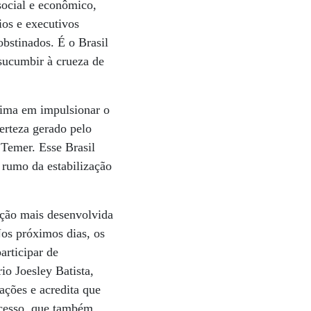
ocial e econômico,
ios e executivos
obstinados. É o Brasil
 sucumbir à crueza de
teima em impulsionar o
certeza gerado pelo
 Temer. Esse Brasil
 rumo da estabilização
ação mais desenvolvida
Nos próximos dias, os
articipar de
io Joesley Batista,
ações e acredita que
rocesso, que também