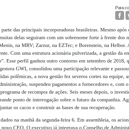
Para co
 parte das principais incorporadoras brasileiras. Mesmo após
 muitas delas seguiram com um sobrenome forte à frente dos 
; Menin, na MRV; Zarzur, na EZTec; e Borenstein, na Helbor.
ente. Com uma estrutura acionária pulverizada, a gestão da e
”. Esse perfil ganhou outro contorno em setembro de 2018, 
estora GWI, consolidou uma participação relevante e passou 
idas polêmicas, a nova gestão fez severos cortes na equipe, 
dministração, suspendeu pagamentos a fornecedores e, com o 
rograma de recompra de ações. Seis meses depois, o investid
ande ponto de interrogação sobre o futuro da companhia. A
 juntar os cacos e construir as bases de sua recuperação.
 dados na manhã da segunda-feira 6. Em assembleia, os acion
 novo CEO. O executivo já integrava o Conselho de Adminis