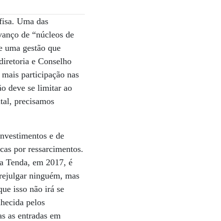
afisa. Uma das
avanço de “núcleos de
de uma gestão que
 diretoria e Conselho
mais participação nas
o deve se limitar ao
ital, precisamos
investimentos e de
scas por ressarcimentos.
 a Tenda, em 2017, é
rejulgar ninguém, mas
ue isso não irá se
nhecida pelos
as as entradas em