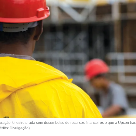
ração foi estruturada sem desembolso de recursos financeiros e que a Upcon trar
édito: Divulgação)