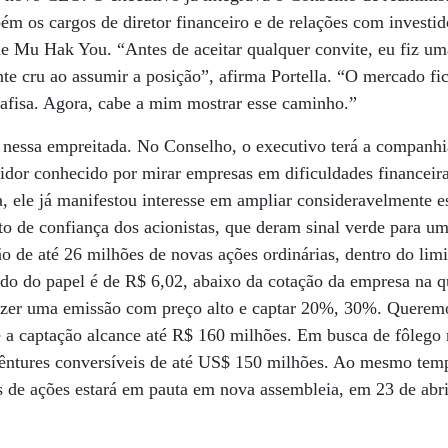
m os cargos de diretor financeiro e de relações com investid
de Mu Hak You. “Antes de aceitar qualquer convite, eu fiz uma
e cru ao assumir a posição”, afirma Portella. “O mercado fic
Gafisa. Agora, cabe a mim mostrar esse caminho.”
o nessa empreitada. No Conselho, o executivo terá a companhi
tidor conhecido por mirar empresas em dificuldades financeir
, ele já manifestou interesse em ampliar consideravelmente es
 de confiança dos acionistas, que deram sinal verde para u
ão de até 26 milhões de novas ações ordinárias, dentro do limi
xado do papel é de R$ 6,02, abaixo da cotação da empresa na q
fazer uma emissão com preço alto e captar 20%, 30%. Quere
 a captação alcance até R$ 160 milhões. Em busca de fôlego 
êntures conversíveis de até US$ 150 milhões. Ao mesmo temp
s de ações estará em pauta em nova assembleia, em 23 de abri