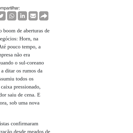
mpartilhar:
 o boom de aberturas de
negócios: Horn, na
 Até pouco tempo, a
mpresa não era
quando o sul-coreano
a ditar os rumos da
assumiu todos os
caixa pressionado,
or saiu de cena. E
gora, sob uma nova
istas confirmaram
tração desde meados de