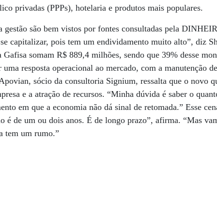
lico privadas (PPPs), hotelaria e produtos mais populares.
va gestão são bem vistos por fontes consultadas pela DINHEI
se capitalizar, pois tem um endividamento muito alto”, diz Sh
da Gafisa somam R$ 889,4 milhões, sendo que 39% desse mon
 uma resposta operacional ao mercado, com a manutenção de 
povian, sócio da consultoria Signium, ressalta que o novo qu
presa e a atração de recursos. “Minha dúvida é saber o quanto
to em que a economia não dá sinal de retomada.” Esse cená
não é de um ou dois anos. É de longo prazo”, afirma. “Mas v
ra tem um rumo.”