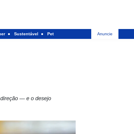
her
Sustentável
Pet
Anuncie
 direção — e o desejo