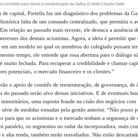
oi escolhido para liderar a reestruturação da Gafisa (Crédito:Claudio Gatti)
 de capital, Portella faz um diagnóstico dos problemas da G
a histórica falta de um comando centralizado, que permitiu o 
Em relação ao passado mais recente, ele destaca a ausência 
interesses dos demais acionistas. Agora, a ideia é permitir que
 em um modelo no qual os membros do colegiado possam ter 
mesmo tempo, ele entende que essa abertura para o diálogo nã
 é muito fechada. Para recuperar a credibilidade e chamar cap
es potenciais, o mercado financeiro e os clientes.”
terão o apoio de comitês de reestruturação, de governança, de 
s do passado serão alvo dessas iniciativas. E de eventuais bu
minoritários, uma suposta fraude na cisão dos negócios com
érie de medidas tomadas pela gestão anterior. “Não posso p
o para que os acionistas e o mercado tenham a segurança de q
 Em paralelo, os segmentos no radar da incorporadora, mais co
e alta renda, também serão reavaliados. Não estão descartad