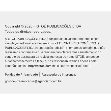
Copyright © 2026 - ISTOÉ PUBLICAÇÕES LTDA
Todos os direitos reservados.
A ISTOÉ PUBLICAÇÕES LTDA é um portal digital independente e sem
vinculação editorial e societária com a EDITORA TRES COMÉRCIO DE
PUBLICACÕES LTDA (recuperação judicial). Informamos também que não
realizamos cobranças e que também não oferecemos cancelamento do
contrato de assinatura da revista impressa de nome ISTOÉ, tampouco
autorizamos terceiros a fazê-lo, nos responsabilizamos apenas pelo
https://istoe.com.br
conteúdo digital “
” e seus respectivos sites.
|
Política de Privacidade
Assessoria de Imprensa:
grupoentre.imprensa@agenciafr.com.br