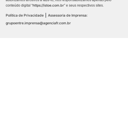
autorizamos terceiros a fazê-lo, nos responsabilizamos apenas pelo
https://istoe.com.br
conteúdo digital “
” e seus respectivos sites.
|
Política de Privacidade
Assessoria de Imprensa:
grupoentre.imprensa@agenciafr.com.br