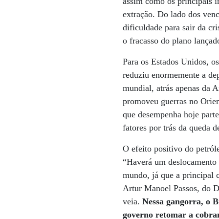
assim como os principais 
extração. Do lado dos venc
dificuldade para sair da c
o fracasso do plano lançado
Para os Estados Unidos, os
reduziu enormemente a dep
mundial, atrás apenas da A
promoveu guerras no Orient
que desempenha hoje parte 
fatores por trás da queda d
O efeito positivo do petró
“Haverá um deslocamento d
mundo, já que a principal 
Artur Manoel Passos, do D
veia.
Nessa gangorra, o B
governo retomar a cobra