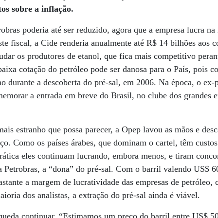
os sobre a inflação.
robras poderia até ser reduzido, agora que a empresa lucra na
te fiscal, a Cide renderia anualmente até R$ 14 bilhões aos 
udar os produtores de etanol, que fica mais competitivo pera
aixa cotação do petróleo pode ser danosa para o País, pois co
rno durante a descoberta do pré-sal, em 2006. Na época, o ex-
memorar a entrada em breve do Brasil, no clube dos grandes e
ais estranho que possa parecer, a Opep lavou as mãos e desc
reço. Como os países árabes, que dominam o cartel, têm custo
prática eles continuam lucrando, embora menos, e tiram conco
 Petrobras, a “dona” do pré-sal. Com o barril valendo US$ 6
stante a margem de lucratividade das empresas de petróleo, c
aioria dos analistas, a extração do pré-sal ainda é viável.
queda continuar. “Estimamos um preço do barril entre US$ 5