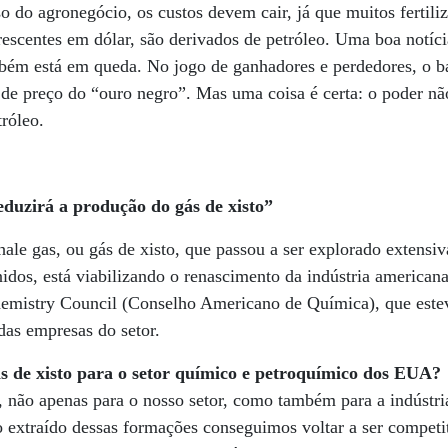
so do agronegócio, os custos devem cair, já que muitos fertili
escentes em dólar, são derivados de petróleo. Uma boa notíci
bém está em queda. No jogo de ganhadores e perdedores, o ba
de preço do “ouro negro”. Mas uma coisa é certa: o poder nã
róleo.
eduzirá a produção do gás de xisto”
hale gas, ou gás de xisto, que passou a ser explorado extensi
idos, está viabilizando o renascimento da indústria american
emistry Council (Conselho Americano de Química), que estev
das empresas do setor.
s de xisto para o setor químico e petroquímico dos EUA?
, não apenas para o nosso setor, como também para a indústri
o extraído dessas formações conseguimos voltar a ser competi