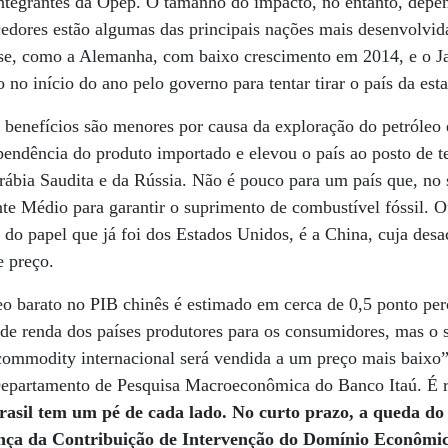
integrantes da Opep. O tamanho do impacto, no entanto, depe
edores estão algumas das principais nações mais desenvolvid
rise, como a Alemanha, com baixo crescimento em 2014, e o J
 no início do ano pelo governo para tentar tirar o país da est
 benefícios são menores por causa da exploração do petróleo e
endência do produto importado e elevou o país ao posto de te
rábia Saudita e da Rússia. Não é pouco para um país que, no 
e Médio para garantir o suprimento de combustível fóssil. O
do papel que já foi dos Estados Unidos, é a China, cuja des
e preço.
leo barato no PIB chinês é estimado em cerca de 0,5 ponto pe
e renda dos países produtores para os consumidores, mas o sa
commodity internacional será vendida a um preço mais baixo”
epartamento de Pesquisa Macroeconômica do Banco Itaú. É r
rasil tem um pé de cada lado. No curto prazo, a queda do
nça da Contribuição de Intervenção do Domínio Econômic