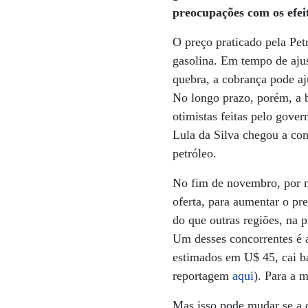
preocupações com os efeit
O preço praticado pela Pet
gasolina. Em tempo de ajus
quebra, a cobrança pode aj
No longo prazo, porém, a b
otimistas feitas pelo gove
Lula da Silva chegou a co
petróleo.
No fim de novembro, por m
oferta, para aumentar o p
do que outras regiões, na 
Um desses concorrentes é a
estimados em U$ 45, cai ba
reportagem
aqui
). Para a m
Mas isso pode mudar se a 