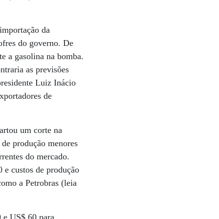
 importação da
cofres do governo. De
nte a gasolina na bomba.
ntraria as previsões
presidente Luiz Inácio
xportadores de
artou um corte na
s de produção menores
rrentes do mercado.
0 e custos de produção
omo a Petrobras (leia
0 e US$ 60 para