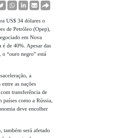
ara US$ 34 dólares o
es de Petróleo (Opep),
 negociado em Nova
a é de 40%. Apesar das
 o “ouro negro” está
saceleração, a
 entre as nações
 com transferência de
m países como a Rússia,
conomia deve encolher
, também será afetado