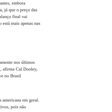
zantes, embora
a, já que o preço das
lanço final vai
o está mais apenas nas
vamente nos últimos
a, afirma Cal Dooley,
e no Brasil
a americana em geral.
tivos, pois não