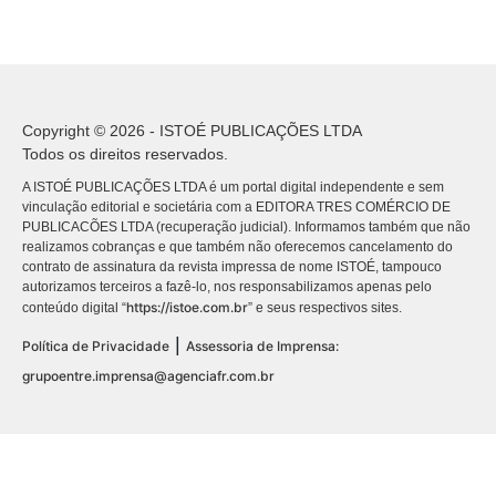
Copyright © 2026 - ISTOÉ PUBLICAÇÕES LTDA
Todos os direitos reservados.
A ISTOÉ PUBLICAÇÕES LTDA é um portal digital independente e sem
vinculação editorial e societária com a EDITORA TRES COMÉRCIO DE
PUBLICACÕES LTDA (recuperação judicial). Informamos também que não
realizamos cobranças e que também não oferecemos cancelamento do
contrato de assinatura da revista impressa de nome ISTOÉ, tampouco
autorizamos terceiros a fazê-lo, nos responsabilizamos apenas pelo
https://istoe.com.br
conteúdo digital “
” e seus respectivos sites.
|
Política de Privacidade
Assessoria de Imprensa:
grupoentre.imprensa@agenciafr.com.br