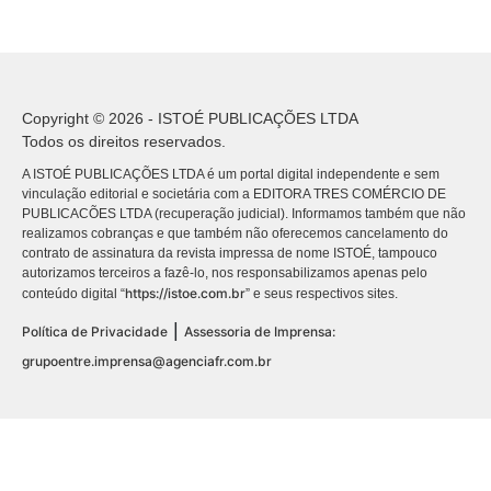
Copyright © 2026 - ISTOÉ PUBLICAÇÕES LTDA
Todos os direitos reservados.
A ISTOÉ PUBLICAÇÕES LTDA é um portal digital independente e sem
vinculação editorial e societária com a EDITORA TRES COMÉRCIO DE
PUBLICACÕES LTDA (recuperação judicial). Informamos também que não
realizamos cobranças e que também não oferecemos cancelamento do
contrato de assinatura da revista impressa de nome ISTOÉ, tampouco
autorizamos terceiros a fazê-lo, nos responsabilizamos apenas pelo
https://istoe.com.br
conteúdo digital “
” e seus respectivos sites.
|
Política de Privacidade
Assessoria de Imprensa:
grupoentre.imprensa@agenciafr.com.br