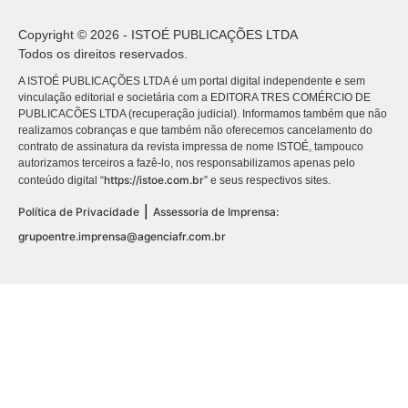
Copyright © 2026 - ISTOÉ PUBLICAÇÕES LTDA
Todos os direitos reservados.
A ISTOÉ PUBLICAÇÕES LTDA é um portal digital independente e sem
vinculação editorial e societária com a EDITORA TRES COMÉRCIO DE
PUBLICACÕES LTDA (recuperação judicial). Informamos também que não
realizamos cobranças e que também não oferecemos cancelamento do
contrato de assinatura da revista impressa de nome ISTOÉ, tampouco
autorizamos terceiros a fazê-lo, nos responsabilizamos apenas pelo
https://istoe.com.br
conteúdo digital “
” e seus respectivos sites.
|
Política de Privacidade
Assessoria de Imprensa:
grupoentre.imprensa@agenciafr.com.br