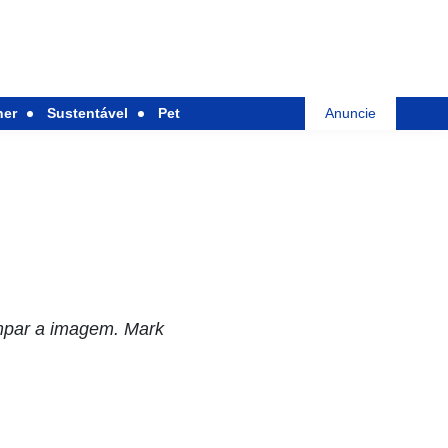
her
Sustentável
Pet
Anuncie
impar a imagem. Mark