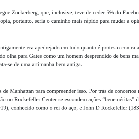
rsegue Zuckerberg, que, inclusive, teve de ceder 5% do Faceb
tropia, portanto, seria o caminho mais rápido para mudar a op
antigamente era apedrejado em tudo quanto é protesto contra a
ndo olha para Gates como um homem desprendido de bens mat
rata-se de uma artimanha bem antiga.
s de Manhattan para compreender isso. Por trás de concertos
ção no Rockefeller Center se escondem ações “beneméritas” 
9), conhecido como o rei do aço, e John D Rockefeller (183