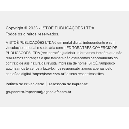
Copyright © 2026 - ISTOÉ PUBLICAÇÕES LTDA
Todos os direitos reservados.
A ISTOÉ PUBLICAÇÕES LTDA é um portal digital independente e sem
vinculação editorial e societária com a EDITORA TRES COMÉRCIO DE
PUBLICACÕES LTDA (recuperação judicial). Informamos também que não
realizamos cobranças e que também não oferecemos cancelamento do
contrato de assinatura da revista impressa de nome ISTOÉ, tampouco
autorizamos terceiros a fazê-lo, nos responsabilizamos apenas pelo
https://istoe.com.br
conteúdo digital “
” e seus respectivos sites.
|
Política de Privacidade
Assessoria de Imprensa:
grupoentre.imprensa@agenciafr.com.br