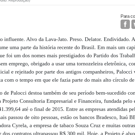
édito: Reprodução)
Para co
o influente. Alvo da Lava-Jato. Preso. Delator. Endividado. 
sume uma parte da história recente do Brasil. Em mais um capí
que foi um dos nomes mais prestigiados do Partido dos Trabal
em emprego, obrigado a usar uma tornozeleira eletrônica, co
cial e rejeitado por parte dos antigos companheiros, Palocci 
a com o tempo em que ele fazia parte do mais alto círculo de
nto de Palocci destoa também de seu período bem-sucedido co
a Projeto Consultoria Empresarial e Financeira, fundada pelo
1.399,64 até o final de 2015. Entre as empresas atendidas pel
ais passou de oito pessoas, estão os bancos Bradesco, Itaú B
radora Cyrela, a empresa de tabaco Souza Cruz e muitas outras
or dos contratos ultrapassou R$ 300 mil. Hoje, a Projeto é al