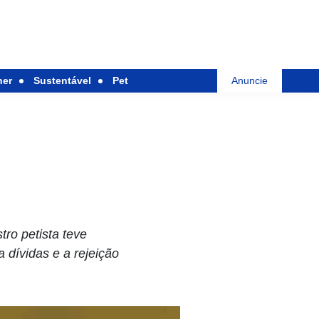
her
Sustentável
Pet
Anuncie
ro petista teve
 dívidas e a rejeição