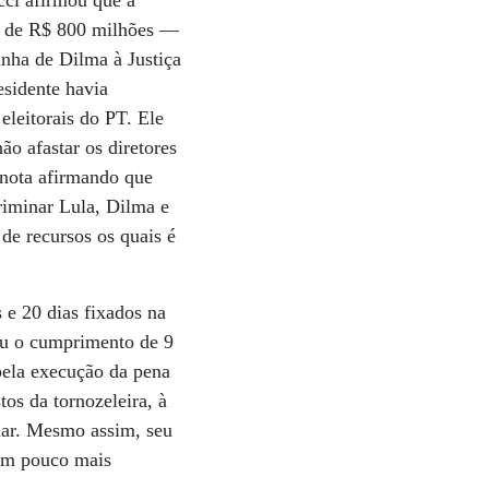
cci afirmou que a
al de R$ 800 milhões —
anha de Dilma à Justiça
esidente havia
eleitorais do PT. Ele
o afastar os diretores
 nota afirmando que
riminar Lula, Dilma e
de recursos os quais é
s e 20 dias fixados na
ou o cumprimento de 9
pela execução da pena
tos da tornozeleira, à
har. Mesmo assim, seu
 um pouco mais