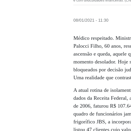
e com difuculdades financeiras. (Cr
08/01/2021 - 11:30
Médico respeitado. Ministr
Palocci Filho, 60 anos, re
ascensão e queda, aquele 
momento desolador. Hoje s
bloqueados por decisão judi
Uma realidade que contrast
A atual rotina de isolame
dados da Receita Federal, 
de 2006, faturou R$ 107.64
quadro de funcionários jam
frigorífico JBS, a incorpo
listou 47 clientes cujo val