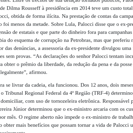
entes. Entre os trechos de sua delação tornados públicos, Palo
 de Dilma Rousseff à presidência em 2014 teve um custo tot
occi, obtida de forma ilícita. Na prestação de contas da camp
do foi menos da metade. Sobre Lula, Palocci disse que o ex-pr
ensão de estatais e que parte do dinheiro fora para campanhas 
bia do esquema de corrupção na Petrobras, mas que preferiu nã
or das denúncias, a assessoria da ex-presidente divulgou uma
ões sem provas. “As declarações do senhor Palocci tentam inc
ra obter o prêmio da liberdade, da redução da pena e da posse 
ilegalmente”, afirmou.
era se livrar da cadeia, ela funcionou. Dos 12 anos, dois mese
, o Tribunal Regional Federal da 4ª Região (TRF-4) determin
domiciliar, com uso de tornozeleira eletrônica. Responsável 
ereira Júnior determinou que o ex-ministro arcaria com os cus
por mês. O regime aberto não impede o ex-ministro de trabal
o obter mais benefícios que possam tornar a vida de Palocci