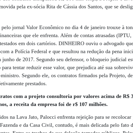
 movida pela ex-sócia Rita de Cássia dos Santos, que se desl
elo jornal Valor Econômico no dia 4 de janeiro trouxe à ton
 financeiras que ele enfrenta. Além de contas atrasadas (IPTU,
rotestados em dois cartórios. DINHEIRO ouviu o advogado qu
com a Polícia Federal e que resultou na redução da pena inic
 junho de 2017. Segundo seu defensor, o bloqueio judicial es
ara tentar reduzir esse valor, que prejudica até sua sobrevi
ministro. Segundo ele, os contratos firmados pela Projeto, de 
etivamente prestados.
tratos com a projeto consultoria por valores acima de
R$ 3
nos, a receita da empresa foi de r$ 107 milhões.
os na Lava Jato, Palocci enfrenta rejeição para se recolocar
Fazenda e da Casa Civil, contudo, é mais delicada pelo fato de