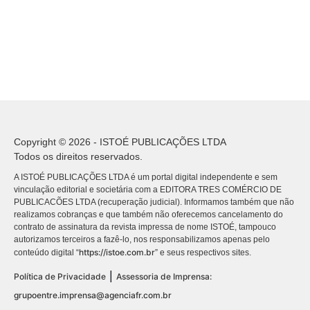
Copyright © 2026 - ISTOÉ PUBLICAÇÕES LTDA
Todos os direitos reservados.
A ISTOÉ PUBLICAÇÕES LTDA é um portal digital independente e sem
vinculação editorial e societária com a EDITORA TRES COMÉRCIO DE
PUBLICACÕES LTDA (recuperação judicial). Informamos também que não
realizamos cobranças e que também não oferecemos cancelamento do
contrato de assinatura da revista impressa de nome ISTOÉ, tampouco
autorizamos terceiros a fazê-lo, nos responsabilizamos apenas pelo
https://istoe.com.br
conteúdo digital “
” e seus respectivos sites.
|
Política de Privacidade
Assessoria de Imprensa:
grupoentre.imprensa@agenciafr.com.br