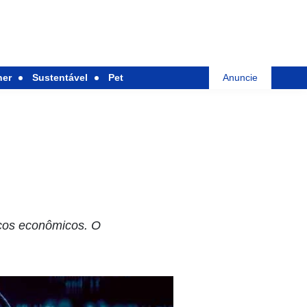
her
Sustentável
Pet
Anuncie
ocos econômicos. O