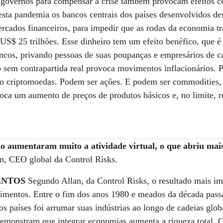
governos para compensar a crise também provocam efeitos col
nesta pandemia os bancos centrais dos países desenvolvidos 
ercados financeiros, para impedir que as rodas da economia t
US$ 25 trilhões. Esse dinheiro tem um efeito benéfico, que 
ncos, privando pessoas de suas poupanças e empresários de ca
do sem contrapartida real provoca movimentos inflacionários. 
mo criptomoedas. Podem ser ações. E podem ser commodities,
voca um aumento de preços de produtos básicos e, no limite, 
 aumentaram muito a atividade virtual, o que abriu mais
n, CEO global da Control Risks.
ENTOS
Segundo Allan, da Control Risks, o resultado mais im
rimentos. Entre o fim dos anos 1980 e meados da década pass
os países foi arrumar suas indústrias ao longo de cadeias glob
emonstram que integrar economias aumenta a riqueza total. 