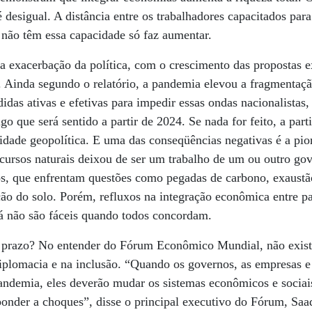
é desigual. A distância entre os trabalhadores capacitados par
 não têm essa capacidade só faz aumentar.
 exacerbação da política, com o crescimento das propostas e
. Ainda segundo o relatório, a pandemia elevou a fragmentaçã
as ativas e efetivas para impedir essas ondas nacionalistas,
o que será sentido a partir de 2024. Se nada for feito, a part
ilidade geopolítica. E uma das conseqüências negativas é a pio
ecursos naturais deixou de ser um trabalho de um ou outro go
s, que enfrentam questões como pegadas de carbono, exaustão
ão do solo. Porém, refluxos na integração econômica entre p
 já não são fáceis quando todos concordam.
o prazo? No entender do Fórum Econômico Mundial, não exis
iplomacia e na inclusão. “Quando os governos, as empresas e
ndemia, eles deverão mudar os sistemas econômicos e sociai
ponder a choques”, disse o principal executivo do Fórum, Saa