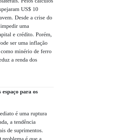
aterais. Pelos cálculos
despejaram US$ 10
ravem. Desde a crise do
é impedir uma
pital e crédito. Porém,
Pode ser uma inflação
 como minério de ferro
reduz a renda dos
 espaço para os
ediato é uma ruptura
ada, a tendência
ais de suprimentos.
O problema é que a