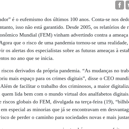
ador” é o eufemismo dos últimos 100 anos. Conta-se nos de
tanto, isso não está garantido. Desde 2005, os relatórios de 
onômico Mundial (FEM) vinham advertindo contra a ameaça
Agora que o risco de uma pandemia tornou-se uma realidade
r os alertas dos especialistas sobre as futuras ameaças à esta
ntos no ano que se inicia.
s riscos derivados da própria pandemia. “As mudanças no tr
abriu mais espaço para os crimes digitais”, disse o CEO mundi
Além de facilitar o trabalho dos criminosos, a maior digitali
a quem lida bem com o mundo virtual dos analfabetos digitais
e riscos globais do FEM, divulgada na terça-feira (19), “bilh
s, em especial as minorias que já se encontravam em desvant
isco de perder o caminho para sociedades novas e mais justa