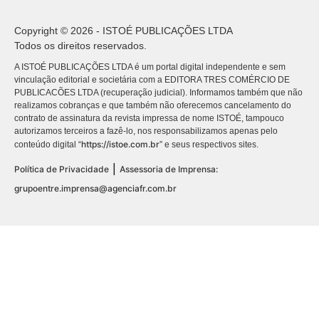
Copyright © 2026 - ISTOÉ PUBLICAÇÕES LTDA
Todos os direitos reservados.
A ISTOÉ PUBLICAÇÕES LTDA é um portal digital independente e sem
vinculação editorial e societária com a EDITORA TRES COMÉRCIO DE
PUBLICACÕES LTDA (recuperação judicial). Informamos também que não
realizamos cobranças e que também não oferecemos cancelamento do
contrato de assinatura da revista impressa de nome ISTOÉ, tampouco
autorizamos terceiros a fazê-lo, nos responsabilizamos apenas pelo
https://istoe.com.br
conteúdo digital “
” e seus respectivos sites.
|
Política de Privacidade
Assessoria de Imprensa:
grupoentre.imprensa@agenciafr.com.br