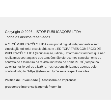
Copyright © 2026 - ISTOÉ PUBLICAÇÕES LTDA
Todos os direitos reservados.
A ISTOÉ PUBLICAÇÕES LTDA é um portal digital independente e sem
vinculação editorial e societária com a EDITORA TRES COMÉRCIO DE
PUBLICACÕES LTDA (recuperação judicial). Informamos também que não
realizamos cobranças e que também não oferecemos cancelamento do
contrato de assinatura da revista impressa de nome ISTOÉ, tampouco
autorizamos terceiros a fazê-lo, nos responsabilizamos apenas pelo
https://istoe.com.br
conteúdo digital “
” e seus respectivos sites.
|
Política de Privacidade
Assessoria de Imprensa:
grupoentre.imprensa@agenciafr.com.br