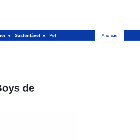
her
Sustentável
Pet
Anuncie
Boys de