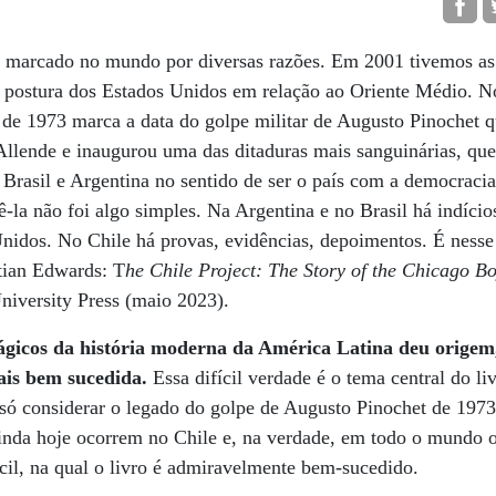
u marcado no mundo por diversas razões. Em 2001 tivemos as
postura dos Estados Unidos em relação ao Oriente Médio. No
 de 1973 marca a data do golpe militar de Augusto Pinochet 
Allende e inaugurou uma das ditaduras mais sanguinárias, qu
de Brasil e Argentina no sentido de ser o país com a democraci
-la não foi algo simples. Na Argentina e no Brasil há indícios
Unidos. No Chile há provas, evidências, depoimentos. É ness
tian Edwards: T
he Chile Project: The Story of the Chicago B
University Press (maio 2023).
ágicos da história moderna da América Latina deu origem
ais bem sucedida.
Essa difícil verdade é o tema central do li
 só considerar o legado do golpe de Augusto Pinochet de 197
ainda hoje ocorrem no Chile e, na verdade, em todo o mundo o
cil, na qual o livro é admiravelmente bem-sucedido.