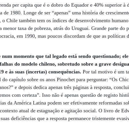
enda per capita que é o dobro do Equador e 40% superior à d
da de 1980. Longe de ser “apenas” uma história de cresciment
os, o Chile também tem os índices de desenvolvimento humano
a menor taxa de pobreza, atrás do Uruguai. Grande parte do 
ocracia, em 1990, mas poucos discordam de que as políticas
 num momento que tal legado está sendo questionado; ele
 falhas do modelo chileno, sobretudo sobre a grave desigua
19 e às suas (incertas) consequências.
Por tal motivo é um t
l do capítulo sobre os anos Pinochet para perguntar: “Os Ch
anos?” e depois dedica apenas três páginas à resposta, concl
mos com certeza”. Isso não é apenas questão de registo histó
ias da América Latina podem ser efetivamente reformadas so
ontexto atual de estagnação e agitação social. O livro de Ed
suas deficiências que a resposta permanece tristemente evasi