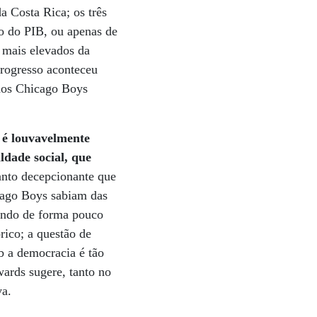
a Costa Rica; os três
o do PIB, ou apenas de
 mais elevados da
progresso aconteceu
 dos Chicago Boys
 é louvavelmente
ldade social, que
anto decepcionante que
icago Boys sabiam das
uindo de forma pouco
rico; a questão de
b a democracia é tão
wards sugere, tanto no
va.