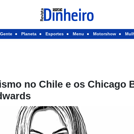
Gente
Planeta
Esportes
Menu
Motorshow
Mul
lismo no Chile e os Chicago 
dwards