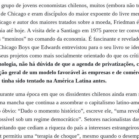
rupo de jovens economistas chilenos, muitos (embora não to
de Chicago e eram discípulos do maior expoente do livre me
cago e autor dos maiores tratados sobre a moeda, Friedman é 
a até hoje. A visita dele a Santiago em 1975 parece ter conv
s “meninos” no comando da economia. É fascinante e revelador
hicago Boys que Edwards entrevistou para o seu livro se id
seus projetos como mais socialmente orientado do que os crít
ologia, não há dúvida de que a agenda de privatizações, co
ão geral de um modelo favorável às empresas e de comérci
 tinha sido tentado na América Latina antes.
 durante uma época em que os dissidentes chilenos ainda eram 
uma mancha que continua a assombrar o capitalismo latino-ame
 óbvio: “Dado o momento histórico”, escreve ele, “uma revol
ossível sob um regime democrático”. Setores nacionalistas d
peitando que cediam a riqueza do país a interesses estrangeir
et permitiu uma “terapia de choque”, mesmo quando o desemp