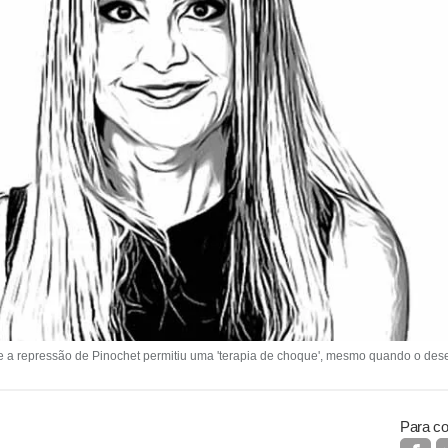
ue a repressão de Pinochet permitiu uma 'terapia de choque', mesmo quando o de
Para co