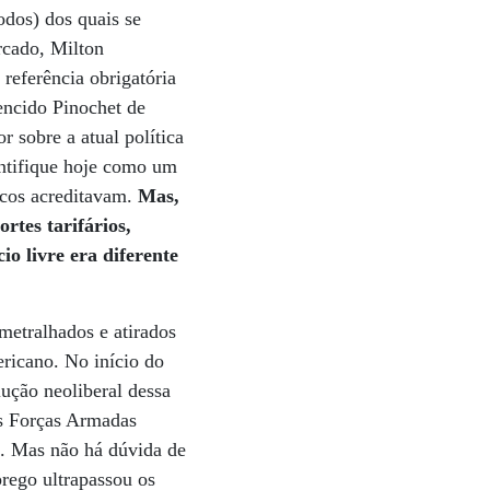
dos) dos quais se
rcado, Milton
referência obrigatória
encido Pinochet de
 sobre a atual política
entifique hoje como um
icos acreditavam.
Mas,
rtes tarifários,
o livre era diferente
metralhados e atirados
ricano. No início do
ução neoliberal dessa
as Forças Armadas
os. Mas não há dúvida de
rego ultrapassou os