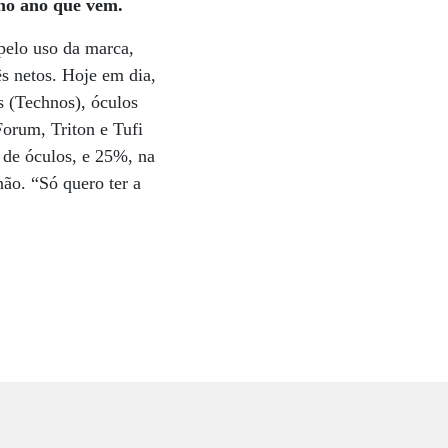
 no ano que vem.
pelo uso da marca,
rês netos. Hoje em dia,
os (Technos), óculos
orum, Triton e Tufi
 de óculos, e 25%, na
ão. “Só quero ter a