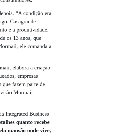
 consumidores.
depois. “A condição era
ngo, Casagrande
to e a produtividade.
sde os 13 anos, que
Mormaii, ele comanda a
.
maii, elabora a criação
queados, empresas
s que fazem parte de
ivisão Mormaii
da Integrated Business
talhes quanto recebe
ela mansão onde vive,