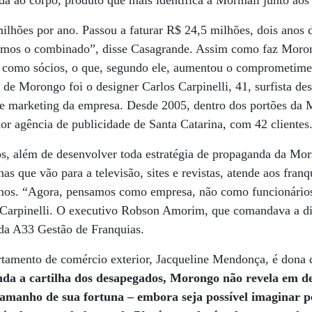
da ao corpo, produto que mais identifica a Mormaii junto aos
ilhões por ano. Passou a faturar R$ 24,5 milhões, dois anos 
imos o combinado”, disse Casagrande. Assim como faz Moro
os como sócios, o que, segundo ele, aumentou o comprometimen
de Morongo foi o designer Carlos Carpinelli, 41, surfista de
e marketing da empresa. Desde 2005, dentro dos portões da 
r agência de publicidade de Santa Catarina, com 42 clientes
os, além de desenvolver toda estratégia de propaganda da Mor
s que vão para a televisão, sites e revistas, atende aos fran
ternos. “Agora, pensamos como empresa, não como funcionário
 Carpinelli. O executivo Robson Amorim, que comandava a d
 da A33 Gestão de Franquias.
rtamento de comércio exterior, Jacqueline Mendonça, é dona 
a a cartilha dos desapegados, Morongo não revela em de
tamanho de sua fortuna – embora seja possível imaginar p