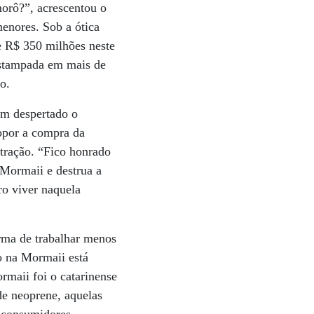
morô?”, acrescentou o
enores. Sob a ótica
de R$ 350 milhões neste
 estampada em mais de
o.
em despertado o
opor a compra da
tração. “Fico honrado
 Mormaii e destrua a
ro viver naquela
rma de trabalhar menos
ão na Mormaii está
maii foi o catarinense
de neoprene, aquelas