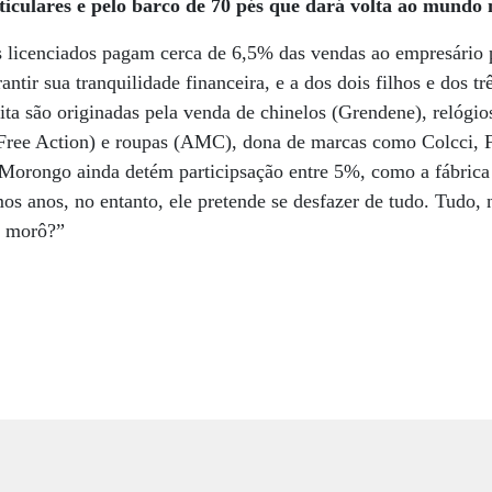
rticulares e pelo barco de 70 pés que dará volta ao mundo
s licenciados pagam cerca de 6,5% das vendas ao empresário 
antir sua tranquilidade financeira, e a dos dois filhos e dos t
eita são originadas pela venda de chinelos (Grendene), relógi
(Free Action) e roupas (AMC), dona de marcas como Colcci, F
 Morongo ainda detém participsação entre 5%, como a fábrica
anos, no entanto, ele pretende se desfazer de tudo. Tudo, n
, morô?”