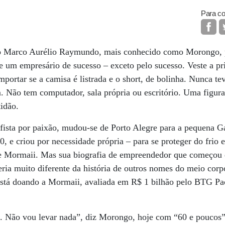
Para co
o Marco Aurélio Raymundo, mais conhecido como Morongo, p
 de um empresário de sucesso – exceto pelo sucesso. Veste a p
mportar se a camisa é listrada e o short, de bolinha. Nunca te
. Não tem computador, sala própria ou escritório. Uma figur
idão.
fista por paixão, mudou-se de Porto Alegre para a pequena 
0, e criou por necessidade própria – para se proteger do frio
rfe Mormaii. Mas sua biografia de empreendedor que começou 
ia muito diferente da história de outros nomes do meio corpo
 está doando a Mormaii, avaliada em R$ 1 bilhão pelo BTG Pac
 Não vou levar nada”, diz Morongo, hoje com “60 e poucos”