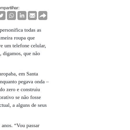
mpartilhar:
ersonifica todas as
rimeira roupa que
ve um telefone celular,
a, digamos, que não
Garopaba, em Santa
 enquanto pegava onda –
do zero e construiu
rativo se não fosse
tual, a alguns de seus
 anos. “Vou passar