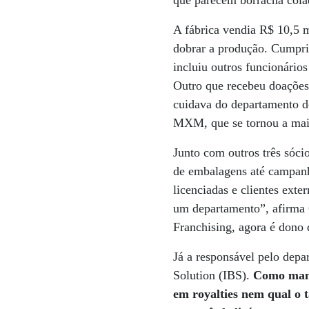
que parecem borracha cola
A fábrica vendia R$ 10,5 m
dobrar a produção. Cumpr
incluiu outros funcionári
Outro que recebeu doações 
cuidava do departamento d
MXM, que se tornou a maio
Junto com outros três sóci
de embalagens até campanha
licenciadas e clientes ex
um departamento”, afirma
Franchising, agora é dono
Já a responsável pelo depa
Solution (IBS).
Como mand
em royalties nem qual o 