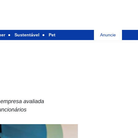
her
Sustentável
Pet
Anuncie
 empresa avaliada
uncionários