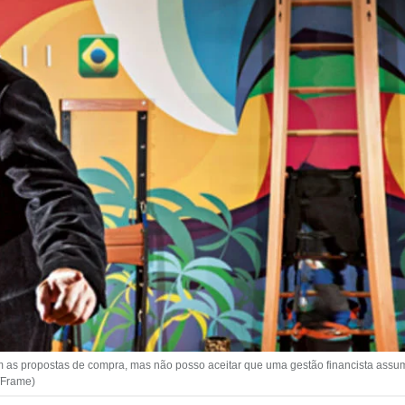
m as propostas de compra, mas não posso aceitar que uma gestão financista assu
/Frame)