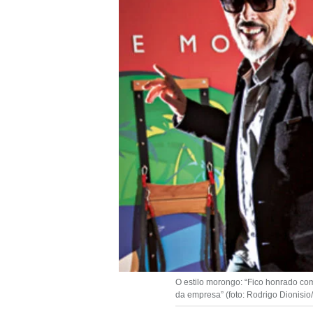
O estilo morongo: “Fico honrado co
da empresa” (foto: Rodrigo Dionisio