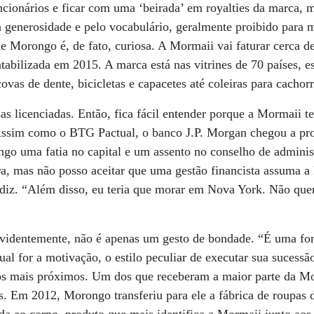
cionários e ficar com uma ‘beirada’ em royalties da marca, 
 generosidade e pelo vocabulário, geralmente proibido para m
 de Morongo é, de fato, curiosa. A Mormaii vai faturar cerca 
ntabilizada em 2015. A marca está nas vitrines de 70 países,
ovas de dente, bicicletas e capacetes até coleiras para cachorr
s licenciadas. Então, fica fácil entender porque a Mormaii t
. Assim como o BTG Pactual, o banco J.P. Morgan chegou a pr
go uma fatia no capital e um assento no conselho de adminis
a, mas não posso aceitar que uma gestão financista assuma a
diz. “Além disso, eu teria que morar em Nova York. Não que
evidentemente, não é apenas um gesto de bondade. “É uma fo
ual for a motivação, o estilo peculiar de executar sua sucess
os mais próximos. Um dos que receberam a maior parte da Mor
. Em 2012, Morongo transferiu para ele a fábrica de roupas 