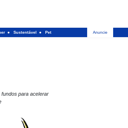
her
Sustentável
Pet
Anuncie
 fundos para acelerar
e