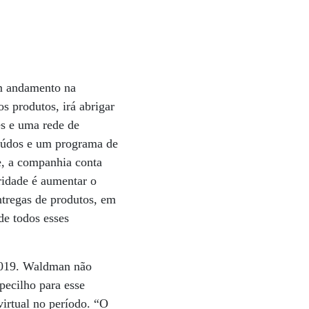
em andamento na
s produtos, irá abrigar
es e uma rede de
nteúdos e um programa de
e, a companhia conta
ridade é aumentar o
ntregas de produtos, em
de todos esses
 2019. Waldman não
pecilho para esse
irtual no período. “O