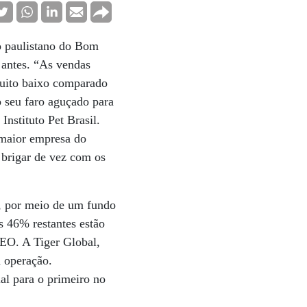
o paulistano do Bom
s antes. “As vendas
muito baixo comparado
 seu faro aguçado para
nstituto Pet Brasil.
 maior empresa do
 brigar de vez com os
., por meio de um fundo
s 46% restantes estão
EO. A Tiger Global,
a operação.
al para o primeiro no