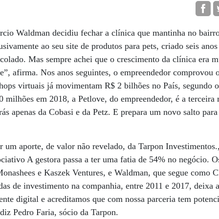
rcio Waldman decidiu fechar a clínica que mantinha no bairr
usivamente ao seu site de produtos para pets, criado seis ano
ecolado. Mas sempre achei que o crescimento da clínica era 
e”, afirma. Nos anos seguintes, o empreendedor comprovou o
shops virtuais já movimentam R$ 2 bilhões no País, segundo o I
 milhões em 2018, a Petlove, do empreendedor, é a terceira
ás apenas da Cobasi e da Petz. E prepara um novo salto para
.
r um aporte, de valor não revelado, da Tarpon Investimentos
ciativo A gestora passa a ter uma fatia de 54% no negócio. O
 Monashees e Kaszek Ventures, e Waldman, que segue como C
adas de investimento na companhia, entre 2011 e 2017, deixa 
ente digital e acreditamos que com nossa parceria tem potenci
iz Pedro Faria, sócio da Tarpon.