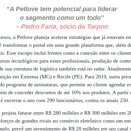
“A Petlove tem potencial para liderar
o segmento como um todo”
– Pedro Faria, sócio da Tarpon
rsos, a Petlove planeja acelerar estratégias que já estavam 
é transformar o portal em uma grande plataforma que, além do
. Esse escopo inclui frentes como a conexão entre os client
ecursos tecnológicos para esses profissionais, produção de co
de sua estrutura de logística também está no radar. Atualment
buição em Extrema (MG) e Recife (PE). Para 2019, outra prio
do programa de assinaturas, que permite ao cliente agendar e
além de conceder descontos de até 10% nos produtos. A partir 
é encerrar o ano com 290 funcionários, contra os atuais 250.
ve projeta faturar entre R$ 280 milhões e R$ 300 milhões em
sforços de grandes rivais no comércio eletrônico como um em
mplo, prevê um investimento de R$ 20 milhões em seu canal v