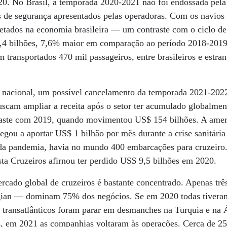
20. No Brasil, a temporada 2020-2021 não foi endossada pela
s de segurança apresentados pelas operadoras. Com os navios
njetados na economia brasileira — um contraste com o ciclo d
,4 bilhões, 7,6% maior em comparação ao período 2018-2019
m transportados 470 mil passageiros, entre brasileiros e estra
 nacional, um possível cancelamento da temporada 2021-2022
uscam ampliar a receita após o setor ter acumulado globalmen
aste com 2019, quando movimentou US$ 154 bilhões. A ameri
ou a aportar US$ 1 bilhão por mês durante a crise sanitária 
o da pandemia, havia no mundo 400 embarcações para cruzeiro
sta Cruzeiros afirnou ter perdido US$ 9,5 bilhões em 2020.
rcado global de cruzeiros é bastante concentrado. Apenas tr
ian — dominam 75% dos negócios. Se em 2020 todas tiveram
s transatlânticos foram parar em desmanches na Turquia e na
os, em 2021 as companhias voltaram às operações. Cerca de 25