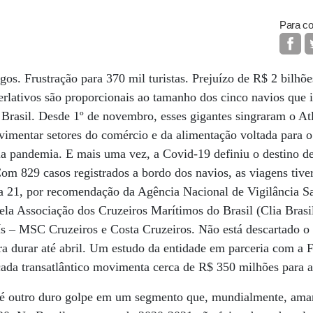
Para co
s. Frustração para 370 mil turistas. Prejuízo de R$ 2 bilhõ
erlativos são proporcionais ao tamanho dos cinco navios que 
Brasil. Desde 1º de novembro, esses gigantes singraram o Atl
vimentar setores do comércio e da alimentação voltada para 
la pandemia. E mais uma vez, a Covid-19 definiu o destino d
 Com 829 casos registrados a bordo dos navios, as viagens tive
a 21, por recomendação da Agência Nacional de Vigilância Sa
pela Associação dos Cruzeiros Marítimos do Brasil (Clia Brasil
s – MSC Cruzeiros e Costa Cruzeiros. Não está descartado o
a durar até abril. Um estudo da entidade em parceria com a 
ada transatlântico movimenta cerca de R$ 350 milhões para 
 é outro duro golpe em um segmento que, mundialmente, amar