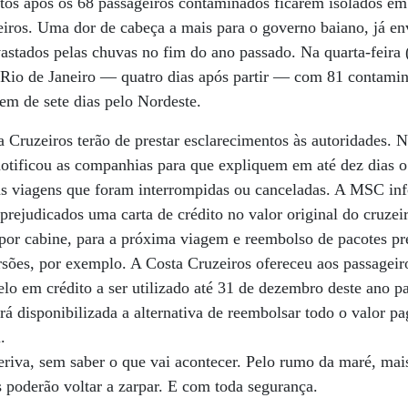
ntos após os 68 passageiros contaminados ficarem isolados em 
eiros. Uma dor de cabeça a mais para o governo baiano, já en
astados pelas chuvas no fim do ano passado. Na quarta-feira (5
Rio de Janeiro — quatro dias após partir — com 81 contamin
em de sete dias pelo Nordeste.
Cruzeiros terão de prestar esclarecimentos às autoridades. Na
notificou as companhias para que expliquem em até dez dias
s viagens que foram interrompidas ou canceladas. A MSC in
 prejudicados uma carta de crédito no valor original do cruze
por cabine, para a próxima viagem e reembolso de pacotes pr
sões, por exemplo. A Costa Cruzeiros ofereceu aos passageir
elo em crédito a ser utilizado até 31 de dezembro deste ano p
á disponibilizada a alternativa de reembolsar todo o valor 
.
eriva, sem saber o que vai acontecer. Pelo rumo da maré, ma
s poderão voltar a zarpar. E com toda segurança.