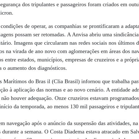
 segurança dos tripulantes e passageiros foram criados em outu
icron.
condições de operar, as companhias se prontificaram a adapta
viagens possam ser retomadas. A Anvisa abriu uma sindicância
itário. Imagens que circularam nas redes sociais nos últimos 
s na virada de ano novo com aglomerações em áreas dos navi
s entre estados, municípios, empresas de cruzeiros e a própr
 o aumento dos diagnósticos.
 Marítimos do Bras il (Clia Brasil) infornou que trabalha pa
ção à aplicação das normas e ao novo cenário. A entidade adm
e não houver adequação. Onze cruzeiros estavam programados 
início da temporada, ao menos 130 mil passageiros e tripulan
m navegação após o anúncio da suspensão das atividades, na 
os durante a semana. O Costa Diadema estava atracado em Salv