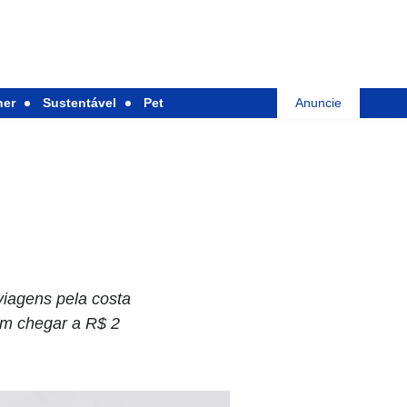
her
Sustentável
Pet
Anuncie
iagens pela costa
em chegar a R$ 2