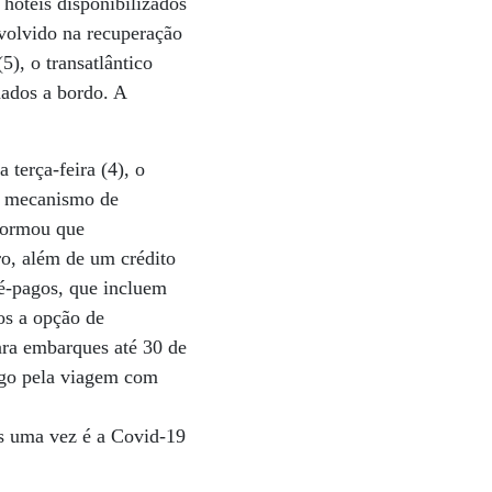
hotéis disponibilizados
volvido na recuperação
), o transatlântico
ados a bordo. A
 terça-feira (4), o
 o mecanismo de
formou que
iro, além de um crédito
é-pagos, que incluem
os a opção de
ara embarques até 30 de
pago pela viagem com
is uma vez é a Covid-19