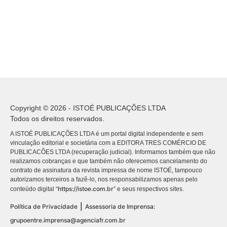
Copyright © 2026 - ISTOÉ PUBLICAÇÕES LTDA
Todos os direitos reservados.
A ISTOÉ PUBLICAÇÕES LTDA é um portal digital independente e sem
vinculação editorial e societária com a EDITORA TRES COMÉRCIO DE
PUBLICACÕES LTDA (recuperação judicial). Informamos também que não
realizamos cobranças e que também não oferecemos cancelamento do
contrato de assinatura da revista impressa de nome ISTOÉ, tampouco
autorizamos terceiros a fazê-lo, nos responsabilizamos apenas pelo
https://istoe.com.br
conteúdo digital “
” e seus respectivos sites.
|
Política de Privacidade
Assessoria de Imprensa:
grupoentre.imprensa@agenciafr.com.br