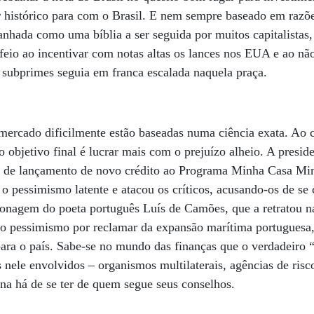
 histórico para com o Brasil. E nem sempre baseado em razõ
hada como uma bíblia a ser seguida por muitos capitalistas,
feio ao incentivar com notas altas os lances nos EUA e ao nã
s subprimes seguia em franca escalada naquela praça.
mercado dificilmente estão baseadas numa ciência exata. Ao c
 objetivo final é lucrar mais com o prejuízo alheio. A presid
ia de lançamento de novo crédito ao Programa Minha Casa Mi
 o pessimismo latente e atacou os críticos, acusando-os de s
onagem do poeta português Luís de Camões, que a retratou na
do pessimismo por reclamar da expansão marítima portuguesa,
ara o país. Sabe-se no mundo das finanças que o verdadeiro 
 nele envolvidos – organismos multilaterais, agências de risco
ena há de se ter de quem segue seus conselhos.