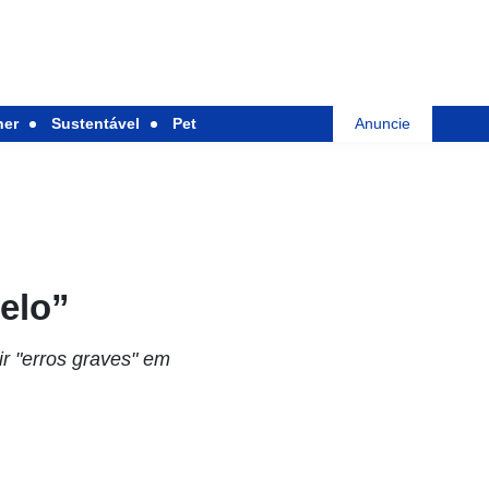
her
Sustentável
Pet
Anuncie
elo”
ir "erros graves" em