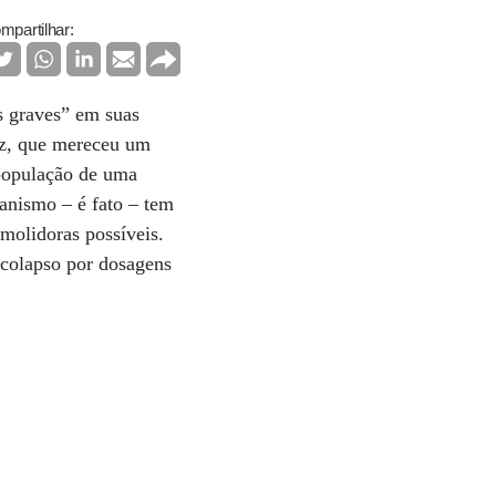
mpartilhar:
s graves” em suas
vez, que mereceu um
 população de uma
anismo – é fato – tem
emolidoras possíveis.
 colapso por dosagens