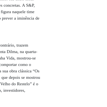
es concretas. A S&P,
 figura naquele time
o prever a iminência de
ontrário, trazem
enta Dilma, na quarta-
nha Vida, mostrou-se
e comportar como o
 sua obra clássica “Os
 que depois se mostrou
“Velho do Restelo” é o
, investidores,