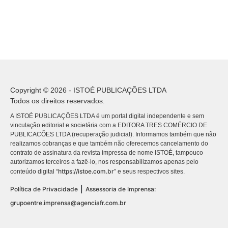
Copyright © 2026 - ISTOÉ PUBLICAÇÕES LTDA
Todos os direitos reservados.
A ISTOÉ PUBLICAÇÕES LTDA é um portal digital independente e sem
vinculação editorial e societária com a EDITORA TRES COMÉRCIO DE
PUBLICACÕES LTDA (recuperação judicial). Informamos também que não
realizamos cobranças e que também não oferecemos cancelamento do
contrato de assinatura da revista impressa de nome ISTOÉ, tampouco
autorizamos terceiros a fazê-lo, nos responsabilizamos apenas pelo
https://istoe.com.br
conteúdo digital “
” e seus respectivos sites.
|
Política de Privacidade
Assessoria de Imprensa:
grupoentre.imprensa@agenciafr.com.br