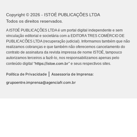
Copyright © 2026 - ISTOÉ PUBLICAÇÕES LTDA
Todos os direitos reservados.
A ISTOÉ PUBLICAÇÕES LTDA é um portal digital independente e sem
vinculação editorial e societária com a EDITORA TRES COMÉRCIO DE
PUBLICACÕES LTDA (recuperação judicial). Informamos também que não
realizamos cobranças e que também não oferecemos cancelamento do
contrato de assinatura da revista impressa de nome ISTOÉ, tampouco
autorizamos terceiros a fazê-lo, nos responsabilizamos apenas pelo
https://istoe.com.br
conteúdo digital “
” e seus respectivos sites.
|
Política de Privacidade
Assessoria de Imprensa:
grupoentre.imprensa@agenciafr.com.br