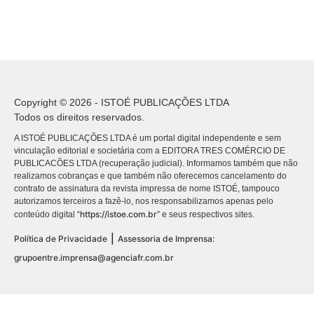
Copyright © 2026 - ISTOÉ PUBLICAÇÕES LTDA
Todos os direitos reservados.
A ISTOÉ PUBLICAÇÕES LTDA é um portal digital independente e sem
vinculação editorial e societária com a EDITORA TRES COMÉRCIO DE
PUBLICACÕES LTDA (recuperação judicial). Informamos também que não
realizamos cobranças e que também não oferecemos cancelamento do
contrato de assinatura da revista impressa de nome ISTOÉ, tampouco
autorizamos terceiros a fazê-lo, nos responsabilizamos apenas pelo
https://istoe.com.br
conteúdo digital “
” e seus respectivos sites.
|
Política de Privacidade
Assessoria de Imprensa:
grupoentre.imprensa@agenciafr.com.br