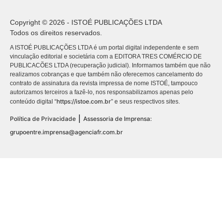
Copyright © 2026 - ISTOÉ PUBLICAÇÕES LTDA
Todos os direitos reservados.
A ISTOÉ PUBLICAÇÕES LTDA é um portal digital independente e sem
vinculação editorial e societária com a EDITORA TRES COMÉRCIO DE
PUBLICACÕES LTDA (recuperação judicial). Informamos também que não
realizamos cobranças e que também não oferecemos cancelamento do
contrato de assinatura da revista impressa de nome ISTOÉ, tampouco
autorizamos terceiros a fazê-lo, nos responsabilizamos apenas pelo
https://istoe.com.br
conteúdo digital “
” e seus respectivos sites.
|
Política de Privacidade
Assessoria de Imprensa:
grupoentre.imprensa@agenciafr.com.br