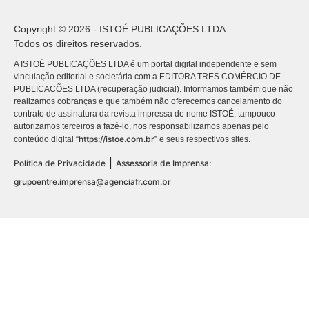
Copyright © 2026 - ISTOÉ PUBLICAÇÕES LTDA
Todos os direitos reservados.
A ISTOÉ PUBLICAÇÕES LTDA é um portal digital independente e sem
vinculação editorial e societária com a EDITORA TRES COMÉRCIO DE
PUBLICACÕES LTDA (recuperação judicial). Informamos também que não
realizamos cobranças e que também não oferecemos cancelamento do
contrato de assinatura da revista impressa de nome ISTOÉ, tampouco
autorizamos terceiros a fazê-lo, nos responsabilizamos apenas pelo
https://istoe.com.br
conteúdo digital “
” e seus respectivos sites.
|
Política de Privacidade
Assessoria de Imprensa:
grupoentre.imprensa@agenciafr.com.br