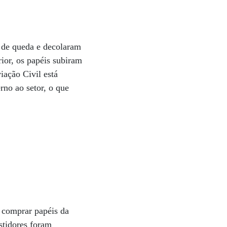
a de queda e decolaram
ior, os papéis subiram
a­ção Civil está
­no ao setor, o que
 comprar papéis da
estidores foram