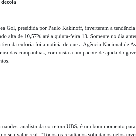
 decola
ea Gol, presidida por Paulo Kakinoff, inverteram a tendênci
o alta de 10,57% até a quinta-feira 13. Somente no dia anter
ivo da euforia foi a notícia de que a Agência Nacional de Avi
ceira das companhias, com vista a um pacote de ajuda do gover
ntos.
rnandes, analista da corretora UBS, é um bom momento para
do seu valor real. “Todos os resultados solicitados pelos inv