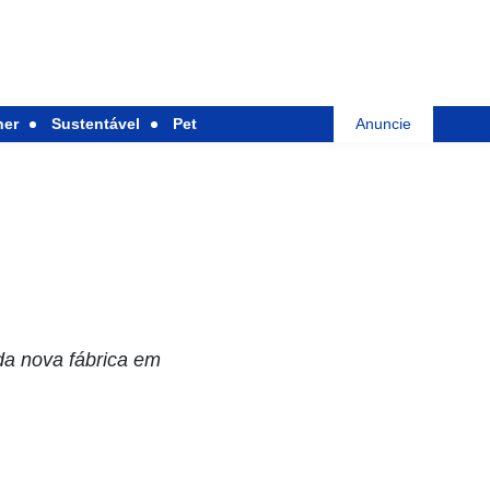
her
Sustentável
Pet
Anuncie
 da nova fábrica em