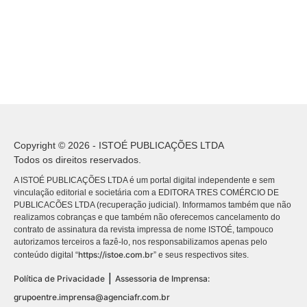
Copyright © 2026 - ISTOÉ PUBLICAÇÕES LTDA
Todos os direitos reservados.
A ISTOÉ PUBLICAÇÕES LTDA é um portal digital independente e sem
vinculação editorial e societária com a EDITORA TRES COMÉRCIO DE
PUBLICACÕES LTDA (recuperação judicial). Informamos também que não
realizamos cobranças e que também não oferecemos cancelamento do
contrato de assinatura da revista impressa de nome ISTOÉ, tampouco
autorizamos terceiros a fazê-lo, nos responsabilizamos apenas pelo
https://istoe.com.br
conteúdo digital “
” e seus respectivos sites.
|
Política de Privacidade
Assessoria de Imprensa:
grupoentre.imprensa@agenciafr.com.br