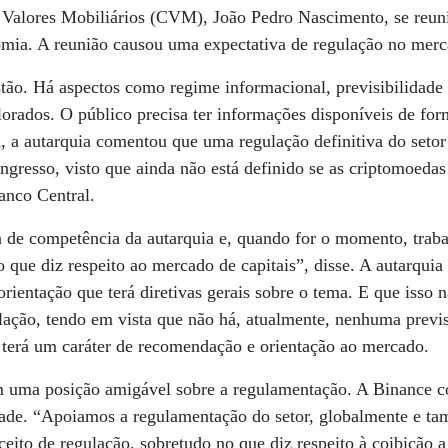
 Valores Mobiliários (CVM), João Pedro Nascimento, se reun
mia. A reunião causou uma expectativa de regulação no merc
ão. Há aspectos como regime informacional, previsibilidade 
orados. O público precisa ter informações disponíveis de form
, a autarquia comentou que uma regulação definitiva do seto
ngresso, visto que ainda não está definido se as criptomoedas
nco Central.
 de competência da autarquia e, quando for o momento, trab
 que diz respeito ao mercado de capitais”, disse. A autarquia
rientação que terá diretivas gerais sobre o tema. E que isso n
lação, tendo em vista que não há, atualmente, nenhuma previ
erá um caráter de recomendação e orientação ao mercado.
 uma posição amigável sobre a regulamentação. A Binance c
dade. “Apoiamos a regulamentação do setor, globalmente e t
ceito de regulação, sobretudo no que diz respeito à coibição 