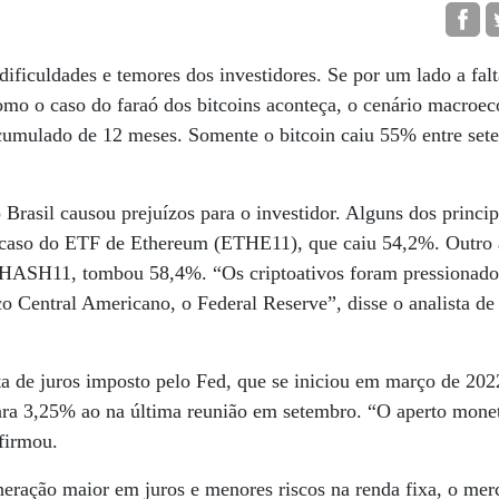
dificuldades e temores dos investidores. Se por um lado a fa
omo o caso do faraó dos bitcoins aconteça, o cenário macroe
umulado de 12 meses. Somente o bitcoin caiu 55% entre set
Brasil causou prejuízos para o investidor. Alguns dos princip
o caso do ETF de Ethereum (ETHE11), que caiu 54,2%. Outro a
HASH11, tombou 58,4%. “Os criptoativos foram pressionados 
o Central Americano, o Federal Reserve”, disse o analista d
lta de juros imposto pelo Fed, que se iniciou em março de 202
ra 3,25% ao na última reunião em setembro. “O aperto mone
afirmou.
eração maior em juros e menores riscos na renda fixa, o mer