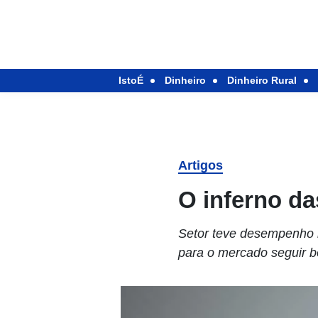
IstoÉ
Dinheiro
Dinheiro Rural
Artigos
O inferno d
Setor teve desempenho r
para o mercado seguir b