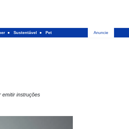
her
Sustentável
Pet
Anuncie
emitir instruções