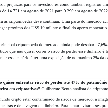
ausou prejuízos para os investidores como também registrou 
m de 14.721 em agosto de 2021 para 9.290 em agosto de 2022
ra as criptomoedas deve continuar. Uma parte do mercado acre
egar próximo dos US$ 10 mil até o final do aperto monetário
 principal criptomoeda do mercado ainda pode desabar 47,6%. 
idor que não quiser correr o risco de perder esse dinheiro é f
entar esse cenário é ter uma exposição de no máximo 2% da c
quiser enfrentar risco de perder até 47% do patrimônio
eira em criptoativos”
Guilherme Bento analista de criptom
ndo cripto estar contaminado de riscos de mercado, a image
anceiras e de lavagem de dinheiro. Para tentar evitar esses pr