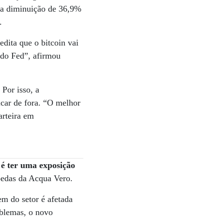
uma diminuição de 36,9%
.
dita que o bitcoin vai
 do Fed”, afirmou
Por isso, a
icar de fora. “O melhor
arteira em
 é ter uma exposição
oedas da Acqua Vero.
m do setor é afetada
oblemas, o novo