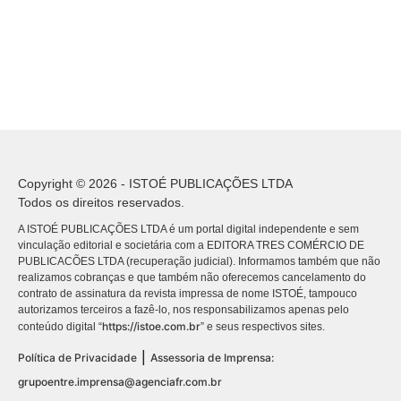
Copyright © 2026 - ISTOÉ PUBLICAÇÕES LTDA
Todos os direitos reservados.
A ISTOÉ PUBLICAÇÕES LTDA é um portal digital independente e sem
vinculação editorial e societária com a EDITORA TRES COMÉRCIO DE
PUBLICACÕES LTDA (recuperação judicial). Informamos também que não
realizamos cobranças e que também não oferecemos cancelamento do
contrato de assinatura da revista impressa de nome ISTOÉ, tampouco
autorizamos terceiros a fazê-lo, nos responsabilizamos apenas pelo
https://istoe.com.br
conteúdo digital “
” e seus respectivos sites.
|
Política de Privacidade
Assessoria de Imprensa:
grupoentre.imprensa@agenciafr.com.br