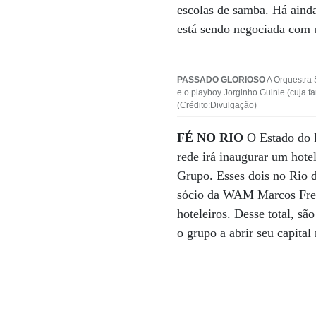
escolas de samba. Há ainda
está sendo negociada com 
PASSADO GLORIOSO
A Orquestra S
e o playboy Jorginho Guinle (cuja f
(Crédito:Divulgação)
FÉ NO RIO
O Estado do R
rede irá inaugurar um hote
Grupo. Esses dois no Rio d
sócio da WAM Marcos Freit
hoteleiros. Desse total, s
o grupo a abrir seu capita