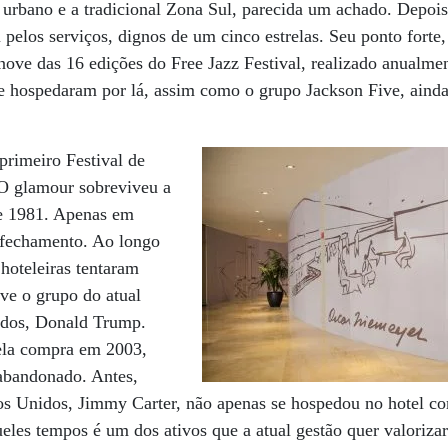
urbano e a tradicional Zona Sul, parecida um achado. Depois
 pelos serviços, dignos de um cinco estrelas. Seu ponto forte
nove das 16 edições do Free Jazz Festival, realizado anualme
e hospedaram por lá, assim como o grupo Jackson Five, ain
primeiro Festival de
O glamour sobreviveu a
 e 1981. Apenas em
 fechamento. Ao longo
hoteleiras tentaram
ive o grupo do atual
idos, Donald Trump.
pela compra em 2003,
abandonado. Antes,
dos Unidos, Jimmy Carter, não apenas se hospedou no hotel c
eles tempos é um dos ativos que a atual gestão quer valorizar