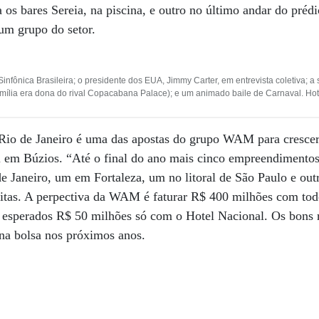
 os bares Sereia, na piscina, e outro no último andar do préd
um grupo do setor.
infônica Brasileira; o presidente dos EUA, Jimmy Carter, em entrevista coletiva; a
amília era dona do rival Copacabana Palace); e um animado baile de Carnaval. Hote
io de Janeiro é uma das apostas do grupo WAM para crescer
l em Búzios. “Até o final do ano mais cinco empreendimentos
e Janeiro, um em Fortaleza, um no litoral de São Paulo e out
as. A perpectiva da WAM é faturar R$ 400 milhões com todo
ão esperados R$ 50 milhões só com o Hotel Nacional. Os bons 
l na bolsa nos próximos anos.