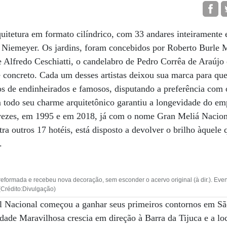
uitetura em formato cilíndrico, com 33 andares inteiramente 
 Niemeyer. Os jardins, foram concebidos por Roberto Burle M
e Alfredo Ceschiatti, o candelabro de Pedro Corrêa de Araújo
 concreto. Cada um desses artistas deixou sua marca para que
os de endinheirados e famosos, disputando a preferência com
 todo seu charme arquitetônico garantiu a longevidade do e
 vezes, em 1995 e em 2018, já com o nome Gran Meliá Nacion
 outros 17 hotéis, está disposto a devolver o brilho àquele 
.
foi reformada e recebeu nova decoração, sem esconder o acervo original (à dir.). Eve
(Crédito:Divulgação)
el Nacional começou a ganhar seus primeiros contornos em Sã
dade Maravilhosa crescia em direção à Barra da Tijuca e a lo