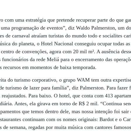
o com uma estratégia que pretende recuperar parte do que ga
 uma programação de eventos”, diz Waldo Palmerston, um do
 de carnaval atraíam turistas do mundo todo e socialites ca
música do planeta, o Hotel Nacional conseguiu ocupar todas as 
 centro de convenções, agora com 20 mil m². A ausência dess
 funcionários da rede Meliá para o encerramento das operaçõe
s recursos em momentos de baixa temporada.
eita do turismo corporativo, o grupo WAM tem outra experti
e turismo de lazer para família”, diz Palmerston. Para fazer 
m reajustados. Para baixo. O hotel, que conta com 413 aparta
iária. Antes, ela girava em torno de R$ 2 mil. “Continua se
uipamentos que temos dentro dele, mas nossa intenção foi sair 
restaurantes continuam com os nomes originais: Bardot e o Cari
ais de semana, regadas por muita música com cantores famosos 