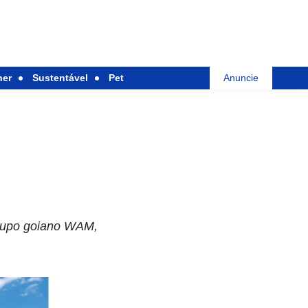
her
Sustentável
Pet
Anuncie
grupo goiano WAM,