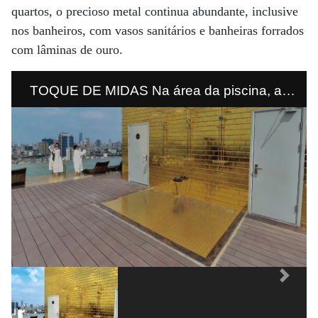
quartos, o precioso metal continua abundante, inclusive
nos banheiros, com vasos sanitários e banheiras forrados
com lâminas de ouro.
TOQUE DE MIDAS Na área da piscina, as
paredes são cobertas de ouro 24 quilates. O
metal também está nos banheiros, forrando
pias, banheiras e vasos sanitários.
Previous
Next