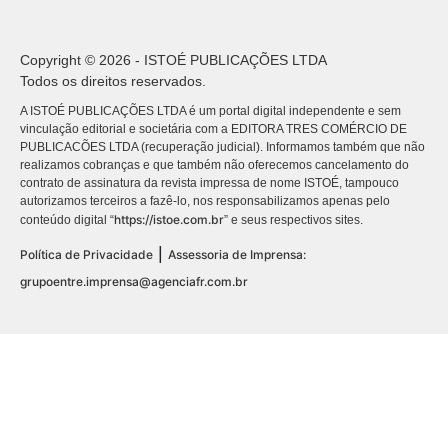
Copyright © 2026 - ISTOÉ PUBLICAÇÕES LTDA
Todos os direitos reservados.
A ISTOÉ PUBLICAÇÕES LTDA é um portal digital independente e sem
vinculação editorial e societária com a EDITORA TRES COMÉRCIO DE
PUBLICACÕES LTDA (recuperação judicial). Informamos também que não
realizamos cobranças e que também não oferecemos cancelamento do
contrato de assinatura da revista impressa de nome ISTOÉ, tampouco
autorizamos terceiros a fazê-lo, nos responsabilizamos apenas pelo
https://istoe.com.br
conteúdo digital “
” e seus respectivos sites.
|
Política de Privacidade
Assessoria de Imprensa:
grupoentre.imprensa@agenciafr.com.br