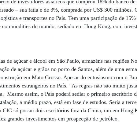
rcio de investidores asiáticos que comprou 18% do banco de
passado – sua fatia é de 3%, comprada por US$ 300 milhões.
 logística e transportes no País. Tem uma participação de 1
e commodities do mundo, sediado em Hong Kong, com investi
nas de açúcar e álcool em São Paulo, armazéns nas regiões No
ação de açúcar e grãos no porto de Santos, além de uma esma
construção em Mato Grosso. Apesar do entusiasmo com o Bra
timentos estrangeiros no País. ”As regras não são muito justa
a. Mesmo assim, o País poderá sediar o primeiro escritório 
stalação, a médio prazo, está em fase de estudos. Seria a terc
 o CIC só possui dois escritórios fora da China, um em Hong
fez grandes investimentos em prospecção de petróleo.