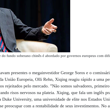
e do fundo soberano chinês é abordado por governos europeus com dific
avam presentes o megainvestidor George Soros e o comissári
a União Europeia, Olli Rehn, Xiqing reagiu rápido a uma per
icos rejeitados pelo mercado. ”Não somos salvadores, primeiro
ndo risos nervosos na plateia. Xiqing, que fala um inglês p
a Duke University, uma universidade de elite nos Estados Uni
se preocupar com a rentabilidade de seus investimentos. No a