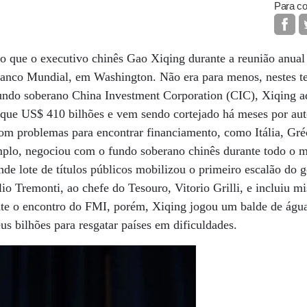
Para co
o que o executivo chinês Gao Xiqing durante a reunião anua
Banco Mundial, em Washington. Não era para menos, nestes te
fundo soberano China Investment Corporation (CIC), Xiqing 
que US$ 410 bilhões e vem sendo cortejado há meses por aut
com problemas para encontrar financiamento, como Itália, Gré
emplo, negociou com o fundo soberano chinês durante todo o 
nde lote de títulos públicos mobilizou o primeiro escalão do g
lio Tremonti, ao chefe do Tesouro, Vitorio Grilli, e incluiu m
 o encontro do FMI, porém, Xiqing jogou um balde de água 
us bilhões para resgatar países em dificuldades.