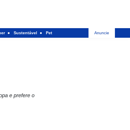
her
Sustentável
Pet
Anuncie
opa e prefere o