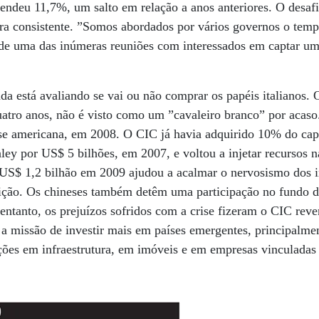
endeu 11,7%, um salto em relação a anos anteriores. O desaf
a consistente. ”Somos abordados por vários governos o tempo
 uma das inúmeras reuniões com interessados em captar uma
da está avaliando se vai ou não comprar os papéis italianos.
uatro anos, não é visto como um ”cavaleiro branco” por acaso
ise americana, em 2008. O CIC já havia adquirido 10% do cap
ey por US$ 5 bilhões, em 2007, e voltou a injetar recursos na
 US$ 1,2 bilhão em 2009 ajudou a acalmar o nervosismo dos i
uição. Os chineses também detêm uma participação no fundo d
ntanto, os prejuízos sofridos com a crise fizeram o CIC rever
a missão de investir mais em países emergentes, principalme
cações em infraestrutura, em imóveis e em empresas vinculada