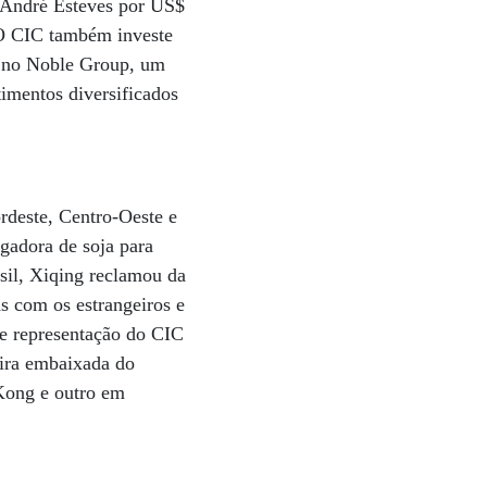
 André Esteves por US$
 O CIC também investe
5% no Noble Group, um
mentos diversificados
rdeste, Centro-Oeste e
gadora de soja para
sil, Xiqing reclamou da
s com os estrangeiros e
de representação do CIC
eira embaixada do
 Kong e outro em