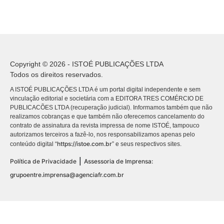
Copyright © 2026 - ISTOÉ PUBLICAÇÕES LTDA
Todos os direitos reservados.
A ISTOÉ PUBLICAÇÕES LTDA é um portal digital independente e sem
vinculação editorial e societária com a EDITORA TRES COMÉRCIO DE
PUBLICACÕES LTDA (recuperação judicial). Informamos também que não
realizamos cobranças e que também não oferecemos cancelamento do
contrato de assinatura da revista impressa de nome ISTOÉ, tampouco
autorizamos terceiros a fazê-lo, nos responsabilizamos apenas pelo
https://istoe.com.br
conteúdo digital “
” e seus respectivos sites.
|
Política de Privacidade
Assessoria de Imprensa:
grupoentre.imprensa@agenciafr.com.br