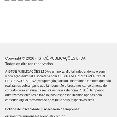
Copyright © 2026 - ISTOÉ PUBLICAÇÕES LTDA
Todos os direitos reservados.
A ISTOÉ PUBLICAÇÕES LTDA é um portal digital independente e sem
vinculação editorial e societária com a EDITORA TRES COMÉRCIO DE
PUBLICACÕES LTDA (recuperação judicial). Informamos também que não
realizamos cobranças e que também não oferecemos cancelamento do
contrato de assinatura da revista impressa de nome ISTOÉ, tampouco
autorizamos terceiros a fazê-lo, nos responsabilizamos apenas pelo
https://istoe.com.br
conteúdo digital “
” e seus respectivos sites.
|
Política de Privacidade
Assessoria de Imprensa:
grupoentre.imprensa@agenciafr.com.br