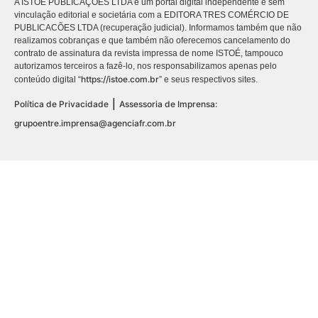
A ISTOÉ PUBLICAÇÕES LTDA é um portal digital independente e sem
vinculação editorial e societária com a EDITORA TRES COMÉRCIO DE
PUBLICACÕES LTDA (recuperação judicial). Informamos também que não
realizamos cobranças e que também não oferecemos cancelamento do
contrato de assinatura da revista impressa de nome ISTOÉ, tampouco
autorizamos terceiros a fazê-lo, nos responsabilizamos apenas pelo
https://istoe.com.br
conteúdo digital “
” e seus respectivos sites.
|
Política de Privacidade
Assessoria de Imprensa:
grupoentre.imprensa@agenciafr.com.br