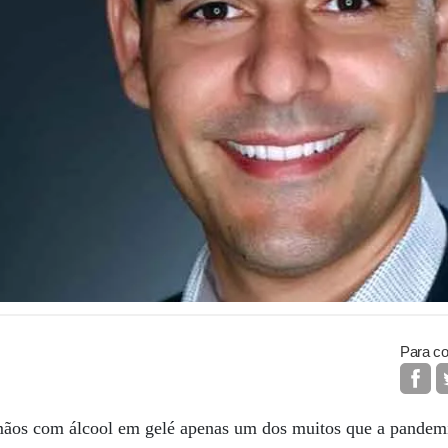
Para co
 mãos com álcool em gelé apenas um dos muitos que a pandem