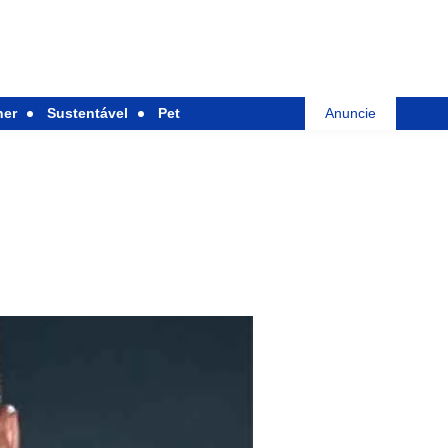
her
Sustentável
Pet
Anuncie