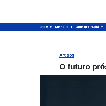
IstoÉ
Dinheiro
Dinheiro Rural
Artigos
O futuro pr