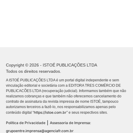
Copyright © 2026 - ISTOÉ PUBLICAÇÕES LTDA
Todos os direitos reservados.
A ISTOÉ PUBLICAÇÕES LTDA é um portal digital independente e sem
vinculação editorial e societária com a EDITORA TRES COMÉRCIO DE
PUBLICACÕES LTDA (recuperação judicial). Informamos também que não
realizamos cobranças e que também não oferecemos cancelamento do
contrato de assinatura da revista impressa de nome ISTOÉ, tampouco
autorizamos terceiros a fazê-lo, nos responsabilizamos apenas pelo
https://istoe.com.br
conteúdo digital “
” e seus respectivos sites.
|
Política de Privacidade
Assessoria de Imprensa:
grupoentre.imprensa@agenciafr.com.br