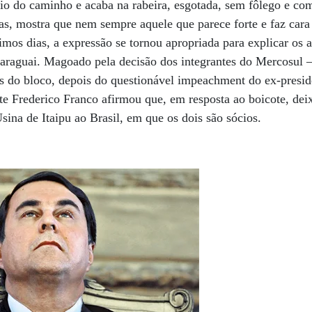
o do caminho e acaba na rabeira, esgotada, sem fôlego e com
as, mostra que nem sempre aquele que parece forte e faz cara 
imos dias, a expressão se tornou apropriada para explicar os a
araguai. Magoado pela decisão dos integrantes do Mercosul –
ís do bloco, depois do questionável impeachment do ex-presi
e Frederico Franco afirmou que, em resposta ao boicote, deix
Usina de Itaipu ao Brasil, em que os dois são sócios.