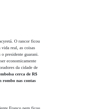
acyretá. O rancor ficou
vida real, as coisas
 o presidente guarani.
r ser economicamente
oradores da cidade de
sembolsa cerca de R$
um rombo nas contas
dente Franco nem ficou