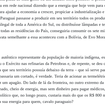
 em rede nacional dizendo que a energia que hoje vem para o
ara ajudar a economia a crescer, propiciar a industrialização 
araguai passasse a produzir em seu território todos os prod
legal de toda a América do Sul, ou distribuísse lâmpadas e t
a todas as residências do País, conseguiria consumir os sete 
avata semelhante a essa aconteceu com a Bolívia, de Evo Mor
 autêntico representante da população de maioria indígena, es
u o Exército nas refinarias da Petrobras e, de repente, se deu 
 que seu território possuía debaixo da terra – que só serve p
 passaria um cortado, é verdade. Teria de acionar as termelétr
r um apagão. Do lado de lá da fronteira, no outro extremo d
ado, cheio de energia, mas sem dinheiro para pagar médicos, 
olítico que, no longo prazo, custaria mais do que os R$ 800 
 a sua energia para quem, cavalo paraguaio?