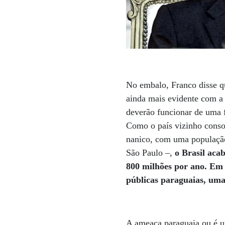
No embalo, Franco disse qu
ainda mais evidente com a 
deverão funcionar de uma f
Como o país vizinho conso
nanico, com uma população
São Paulo –,
o Brasil aca
800 milhões por ano. Em 
públicas paraguaias, um
A ameaça paraguaia ou é u