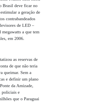
 Brasil deve ficar no
e estimular a geração de
utos contrabandeados
elevisores de LED –
mil megawatts a que tem
ales, em 2006.
tatizou as reservas de
conta de que não teria
ara queimar. Sem a
icas e definir um plano
a Ponte da Amizade,
policiais e
milhões que o Paraguai