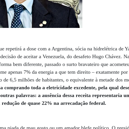
e repetirá a dose com a Argentina, sócia na hidrelétrica de Y
decisão de aceitar a Venezuela, do desafeto Hugo Chávez. Na 
orma bem diferente, passado o surto bravateiro que acometeu
me apenas 7% da energia a que tem direito – exatamente po
 de 6,5 milhões de habitantes, o equivalente à metade dos m
ba comprando toda a eletricidade excedente, pela qual de
outras palavras: a ausência dessa receita representaria 
a redução de quase 22% na arrecadação federal.
ma piada de mau gosto ou um amador blefe político. O presi