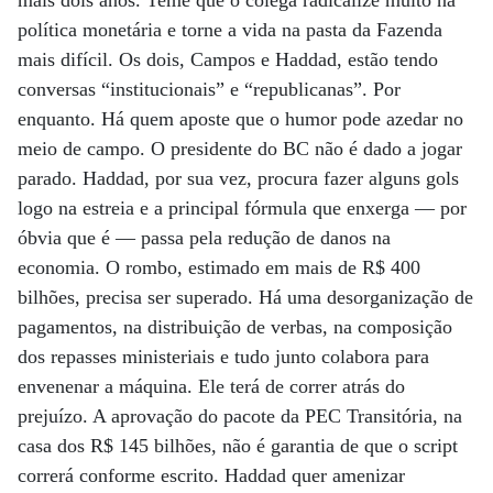
mais dois anos. Teme que o colega radicalize muito na
política monetária e torne a vida na pasta da Fazenda
mais difícil. Os dois, Campos e Haddad, estão tendo
conversas “institucionais” e “republicanas”. Por
enquanto. Há quem aposte que o humor pode azedar no
meio de campo. O presidente do BC não é dado a jogar
parado. Haddad, por sua vez, procura fazer alguns gols
logo na estreia e a principal fórmula que enxerga — por
óbvia que é — passa pela redução de danos na
economia. O rombo, estimado em mais de R$ 400
bilhões, precisa ser superado. Há uma desorganização de
pagamentos, na distribuição de verbas, na composição
dos repasses ministeriais e tudo junto colabora para
envenenar a máquina. Ele terá de correr atrás do
prejuízo. A aprovação do pacote da PEC Transitória, na
casa dos R$ 145 bilhões, não é garantia de que o script
correrá conforme escrito. Haddad quer amenizar