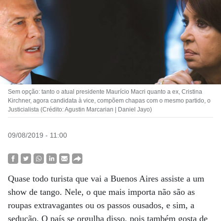
Sem opção: tanto o atual presidente Maurício Macri quanto a ex, Cristina
Kirchner, agora candidata à vice, compõem chapas com o mesmo partido, o
Justicialista (Crédito: Agustin Marcarian | Daniel Jayo)
09/08/2019 - 11:00
Quase todo turista que vai a Buenos Aires assiste a um
show de tango. Nele, o que mais importa não são as
roupas extravagantes ou os passos ousados, e sim, a
sedução. O país se orgulha disso, pois também gosta de