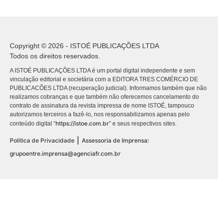
Copyright © 2026 - ISTOÉ PUBLICAÇÕES LTDA
Todos os direitos reservados.
A ISTOÉ PUBLICAÇÕES LTDA é um portal digital independente e sem
vinculação editorial e societária com a EDITORA TRES COMÉRCIO DE
PUBLICACÕES LTDA (recuperação judicial). Informamos também que não
realizamos cobranças e que também não oferecemos cancelamento do
contrato de assinatura da revista impressa de nome ISTOÉ, tampouco
autorizamos terceiros a fazê-lo, nos responsabilizamos apenas pelo
https://istoe.com.br
conteúdo digital “
” e seus respectivos sites.
|
Política de Privacidade
Assessoria de Imprensa:
grupoentre.imprensa@agenciafr.com.br