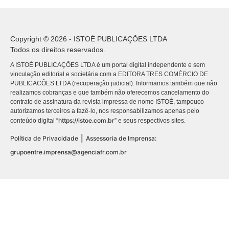
Copyright © 2026 - ISTOÉ PUBLICAÇÕES LTDA
Todos os direitos reservados.
A ISTOÉ PUBLICAÇÕES LTDA é um portal digital independente e sem
vinculação editorial e societária com a EDITORA TRES COMÉRCIO DE
PUBLICACÕES LTDA (recuperação judicial). Informamos também que não
realizamos cobranças e que também não oferecemos cancelamento do
contrato de assinatura da revista impressa de nome ISTOÉ, tampouco
autorizamos terceiros a fazê-lo, nos responsabilizamos apenas pelo
https://istoe.com.br
conteúdo digital “
” e seus respectivos sites.
|
Política de Privacidade
Assessoria de Imprensa:
grupoentre.imprensa@agenciafr.com.br