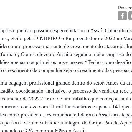
Para co
mpresa que não passou despercebida foi o Assaí. Colhendo os
mes, eleito pela DINHEIRO o Empreendedor de 2022 no Var
 liderou um processo marcante de crescimento do atacarejo. 
formato, Gomes elevou o Assaí à segunda maior empresa do v
lhões apenas nos primeiros nove meses. “Tenho como desafio 
 o crescimento da companhia seja o crescimento das pessoas 
uma bagagem profissional grande dentro do setor. Antes da at
cadão, coordenando, inclusive, o processo de venda da rede 
nhecimento de 2022 é fruto de um trabalho que começou muit
em menor, contava com 11 mil funcionários e apenas 14 lojas
les como presidente, testemunhou e liderou o Assaí em etapas
a passou a ser um subsidiária integral do Grupo Pão de Açúc
7, quando o GPA comprou 60% do Assaí.