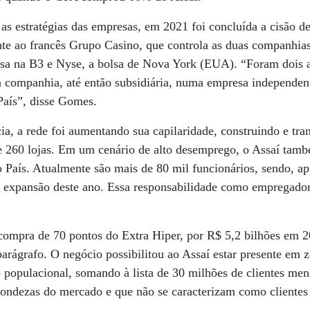
s estratégias das empresas, em 2021 foi concluída a cisão d
nte ao francês Grupo Casino, que controla as duas companhi
sa na B3 e Nyse, a bolsa de Nova York (EUA). “Foram dois 
 companhia, até então subsidiária, numa empresa independent
aís”, disse Gomes.
ia, a rede foi aumentando sua capilaridade, construindo e tr
e 260 lojas. Em um cenário de alto desemprego, o Assaí tamb
o País. Atualmente são mais de 80 mil funcionários, sendo, 
a expansão deste ano. Essa responsabilidade como empregado
 a compra de 70 pontos do Extra Hiper, por R$ 5,2 bilhões em
arágrafo. O negócio possibilitou ao Assaí estar presente em z
populacional, somando à lista de 30 milhões de clientes men
ondezas do mercado e que não se caracterizam como clientes t