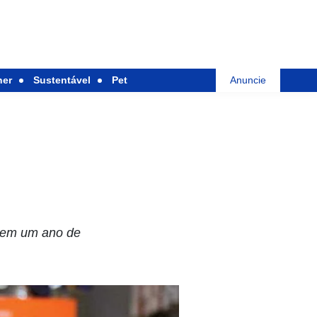
her
Sustentável
Pet
Anuncie
 em um ano de