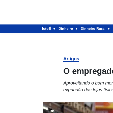
IstoÉ
Dinheiro
Dinheiro Rural
Artigos
O empregado
Aproveitando o bom mom
expansão das lojas físi