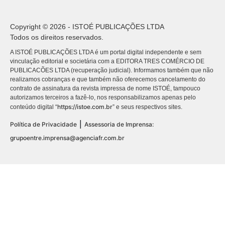
Copyright © 2026 - ISTOÉ PUBLICAÇÕES LTDA
Todos os direitos reservados.
A ISTOÉ PUBLICAÇÕES LTDA é um portal digital independente e sem
vinculação editorial e societária com a EDITORA TRES COMÉRCIO DE
PUBLICACÕES LTDA (recuperação judicial). Informamos também que não
realizamos cobranças e que também não oferecemos cancelamento do
contrato de assinatura da revista impressa de nome ISTOÉ, tampouco
autorizamos terceiros a fazê-lo, nos responsabilizamos apenas pelo
https://istoe.com.br
conteúdo digital “
” e seus respectivos sites.
|
Política de Privacidade
Assessoria de Imprensa:
grupoentre.imprensa@agenciafr.com.br