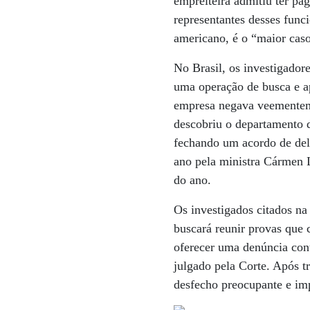
empreiteira admitiu ter pa
representantes desses funci
americano, é o “maior caso
No Brasil, os investigado
uma operação de busca e a
empresa negava veementem
descobriu o departamento d
fechando um acordo de del
ano pela ministra Cármen L
do ano.
Os investigados citados na
buscará reunir provas que 
oferecer uma denúncia cont
julgado pela Corte. Após t
desfecho preocupante e imp