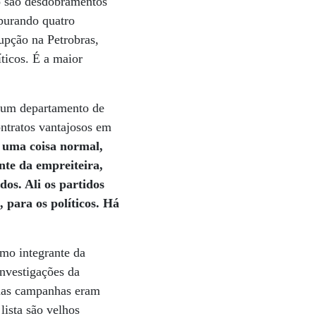
to são desdobramentos
purando quatro
upção na Petrobras,
ticos. É a maior
 um departamento de
ntratos vantajosos em
a uma coisa normal,
nte da empreiteira,
os. Ali os partidos
 para os políticos. Há
imo integrante da
nvestigações da
 das campanhas eram
lista são velhos