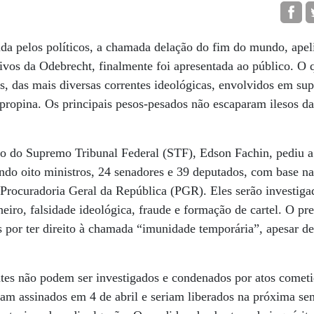
da pelos políticos, a chamada delação do fim do mundo, apel
vos da Odebrecht, finalmente foi apresentada ao público. O 
cos, das mais diversas correntes ideológicas, envolvidos em s
ropina. Os principais pesos-pesados não escaparam ilesos das
tro do Supremo Tribunal Federal (STF), Edson Fachin, pediu a 
indo oito ministros, 24 senadores e 39 deputados, com base na
 Procuradoria Geral da República (PGR). Eles serão investig
eiro, falsidade ideológica, fraude e formação de cartel. O p
os por ter direito à chamada “imunidade temporária”, apesar de
ntes não podem ser investigados e condenados por atos cometi
am assinados em 4 de abril e seriam liberados na próxima se