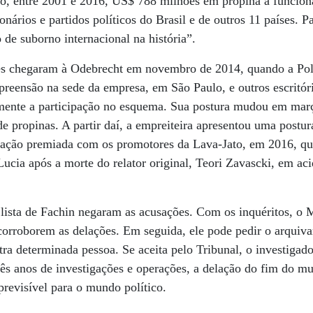
go, entre 2001 e 2016, US$ 788 milhões em propina a funcion
onários e partidos políticos do Brasil e de outros 11 países. 
 de suborno internacional na história”.
res chegaram à Odebrecht em novembro de 2014, quando a Polí
preensão na sede da empresa, em São Paulo, e outros escritór
ente a participação no esquema. Sua postura mudou em març
e propinas. A partir daí, a empreiteira apresentou uma postur
ação premiada com os promotores da Lava-Jato, em 2016, qu
ucia após a morte do relator original, Teori Zavascki, em a
 lista de Fachin negaram as acusações. Com os inquéritos, o M
corroborem as delações. Em seguida, ele pode pedir o arquiv
ra determinada pessoa. Se aceita pelo Tribunal, o investigado 
rês anos de investigações e operações, a delação do fim do m
revisível para o mundo político.