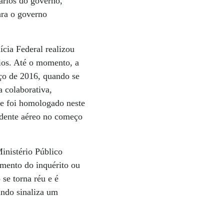
ários do governo,
Para o governo
cia Federal realizou
ios. Até o momento, a
o de 2016, quando se
a colaborativa,
e foi homologado neste
cidente aéreo no começo
inistério Público
amento do inquérito ou
se torna réu e é
undo sinaliza um