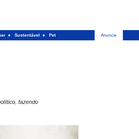
her
Sustentável
Pet
Anuncie
lítico, fazendo