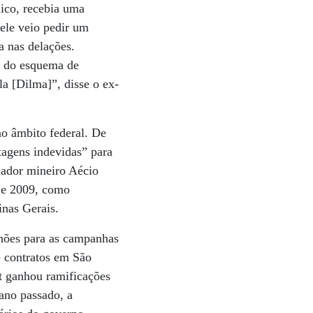
hico, recebia uma
ele veio pedir um
a nas delações.
am do esquema de
la [Dilma]”, disse o ex-
o âmbito federal. De
agens indevidas” para
nador mineiro Aécio
7 e 2009, como
nas Gerais.
hões para as campanhas
e contratos em São
t ganhou ramificações
ano passado, a