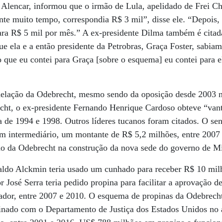
 Alencar, informou que o irmão de Lula, apelidado de Frei C
e muito tempo, correspondia R$ 3 mil”, disse ele. “Depois, 
para R$ 5 mil por mês.” A ex-presidente Dilma também é citad
e ela e a então presidente da Petrobras, Graça Foster, sabi
o que eu contei para Graça [sobre o esquema] eu contei para e
lação da Odebrecht, mesmo sendo da oposição desde 2003 n
ht, o ex-presidente Fernando Henrique Cardoso obteve “vant
 de 1994 e 1998. Outros líderes tucanos foram citados. O se
 um intermediário, um montante de R$ 5,2 milhões, entre 200
ão da Odebrecht na construção da nova sede do governo de Mi
aldo Alckmin teria usado um cunhado para receber R$ 10 mil
r José Serra teria pedido propina para facilitar a aprovação d
ador, entre 2007 e 2010. O esquema de propinas da Odebrech
sinado com o Departamento de Justiça dos Estados Unidos no 