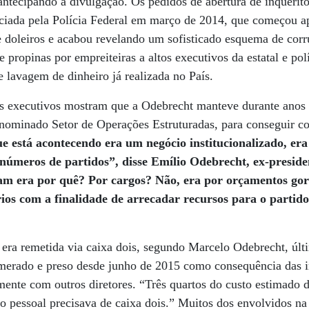
antecipando a divulgação. Os pedidos de abertura de inquéri
iciada pela Polícia Federal em março de 2014, que começou a
 doleiros e acabou revelando um sofisticado esquema de corr
propinas por empreiteiras a altos executivos da estatal e polí
e lavagem de dinheiro já realizada no País.
s executivos mostram que a Odebrecht manteve durante anos
nominado Setor de Operações Estruturadas, para conseguir co
e está acontecendo era um negócio institucionalizado, er
 números de partidos”, disse Emílio Odebrecht, ex-preside
am era por quê? Por cargos? Não, era por orçamentos gord
os com a finalidade de arrecadar recursos para o partido,
 era remetida via caixa dois, segundo Marcelo Odebrecht, últ
lomerado e preso desde junho de 2015 como consequência das i
mente com outros diretores. “Três quartos do custo estimado
 o pessoal precisava de caixa dois.” Muitos dos envolvidos na 