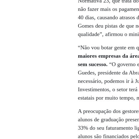
Normativa 23, que trata do
não fazer mais os pagamen
40 dias, causando atrasos 
Gomes deu pistas de que n
qualidade”, afirmou o minis
“Não vou botar gente em q
maiores empresas da áre
sem sucesso.
“O governo es
Guedes, presidente da Abra
necessário, podemos ir à J
Investimentos, o setor ter
estatais por muito tempo, 
A preocupação dos gestores
alunos de graduação prese
33% do seu faturamento li
alunos são financiados pe