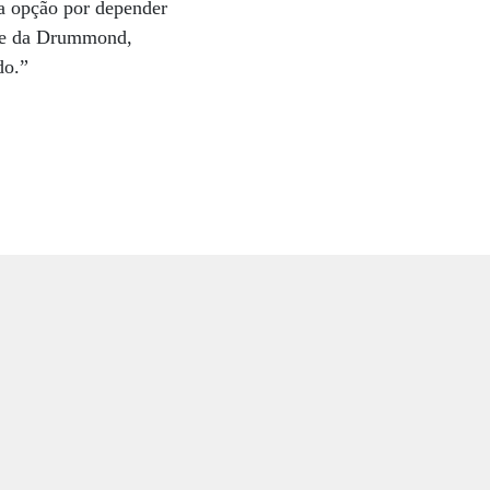
 a opção por depender
nte da Drummond,
do.”