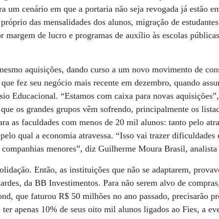
a um cenário em que a portaria não seja revogada já estão em
próprio das mensalidades dos alunos, migração de estudantes
or margem de lucro e programas de auxílio às escolas pública
 mesmo aquisições, dando curso a um novo movimento de cons
, que fez seu negócio mais recente em dezembro, quando assu
sio Educacional. “Estamos com caixa para novas aquisições”
 que os grandes grupos vêm sofrendo, principalmente os listad
ra as faculdades com menos de 20 mil alunos: tanto pelo atr
lo qual a economia atravessa. “Isso vai trazer dificuldades
s companhias menores”, diz Guilherme Moura Brasil, analista
lidação. Então, as instituições que não se adaptarem, provav
nardes, da BB Investimentos. Para não serem alvo de compra
nd, que faturou R$ 50 milhões no ano passado, precisarão p
ter apenas 10% de seus oito mil alunos ligados ao Fies, a ev