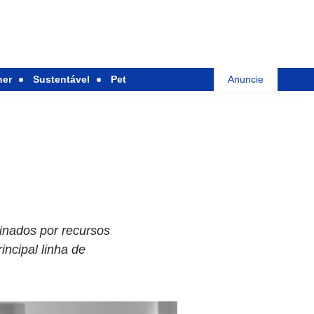
her
Sustentável
Pet
Anuncie
inados por recursos
ncipal linha de