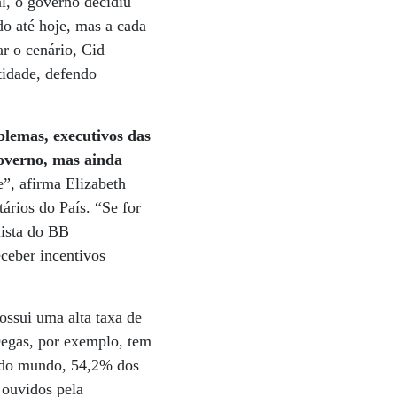
l, o governo decidiu
o até hoje, mas a cada
r o cenário, Cid
tidade, defendo
blemas, executivos das
overno, mas ainda
”, afirma Elizabeth
ários do País. “Se for
lista do BB
eceber incentivos
ossui uma alta taxa de
Degas, por exemplo, tem
o do mundo, 54,2% dos
 ouvidos pela