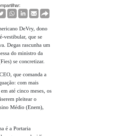
mpartilhar:
americano DeVry, dono
-vestibular, que se
rova. Degas rascunha um
essa do ministro da
ies) se concretizar.
 o CEO, que comanda a
equação: com mais
 em até cinco meses, os
iserem pleitear o
nsino Médio (Enem),
ma é a Portaria