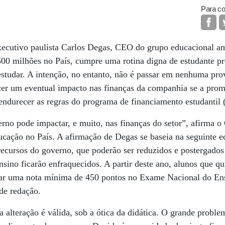
Para co
executivo paulista Carlos Degas, CEO do grupo educacional 
0 milhões no País, cumpre uma rotina digna de estudante pré
e estudar. A intenção, no entanto, não é passar em nenhuma p
cer um eventual impacto nas finanças da companhia se a prom
durecer as regras do programa de financiamento estudantil (F
erno pode impactar, e muito, nas finanças do setor”, afirma
ucação no País. A afirmação de Degas se baseia na seguinte 
recursos do governo, que poderão ser reduzidos e postergados
ensino ficarão enfraquecidos. A partir deste ano, alunos que qu
irar uma nota mínima de 450 pontos no Exame Nacional do E
 de redação.
a alteração é válida, sob a ótica da didática. O grande proble