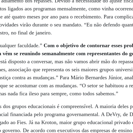
 adiamento dos repasses. Devido à necessidade do ajuste fisca
tos ligados aos programas mensalmente, como vinha ocorrend
de até quatro meses por ano para o recebimento. Para complica
ovidades virão durante o seu mandato. “Eu não defendo quan
tro, no final de janeiro.
ualquer faculdade.”
Com o objetivo de contornar esses pro
a vêm se reunindo semanalmente com representantes do g
tá disposto a conversar, mas não vamos abrir mão do repasse
es, associação que representa os seis maiores grupos universit
ustiça contra as mudanças.” Para Mário Bernardes Júnior, ana
á que se acostumar com as mudanças. “O setor se habituou a r
mas nada fica ileso para sempre, como todos sabemos.”
 dos grupos educacionais é compreensível. A maioria deles p
ncial financiada pelo programa governamental. A DeVry, de 
gado ao Fies. Já na Kroton, maior grupo educacional privad
lo governo. De acordo com executivos das empresas de ensino