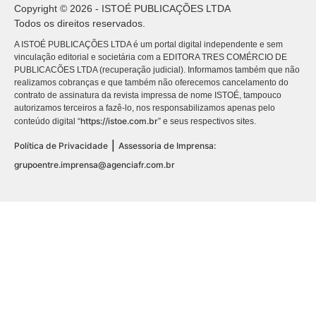
Copyright © 2026 - ISTOÉ PUBLICAÇÕES LTDA
Todos os direitos reservados.
A ISTOÉ PUBLICAÇÕES LTDA é um portal digital independente e sem
vinculação editorial e societária com a EDITORA TRES COMÉRCIO DE
PUBLICACÕES LTDA (recuperação judicial). Informamos também que não
realizamos cobranças e que também não oferecemos cancelamento do
contrato de assinatura da revista impressa de nome ISTOÉ, tampouco
autorizamos terceiros a fazê-lo, nos responsabilizamos apenas pelo
https://istoe.com.br
conteúdo digital “
” e seus respectivos sites.
|
Política de Privacidade
Assessoria de Imprensa:
grupoentre.imprensa@agenciafr.com.br