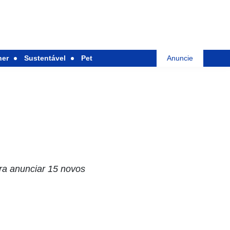
her
Sustentável
Pet
Anuncie
ra anunciar 15 novos