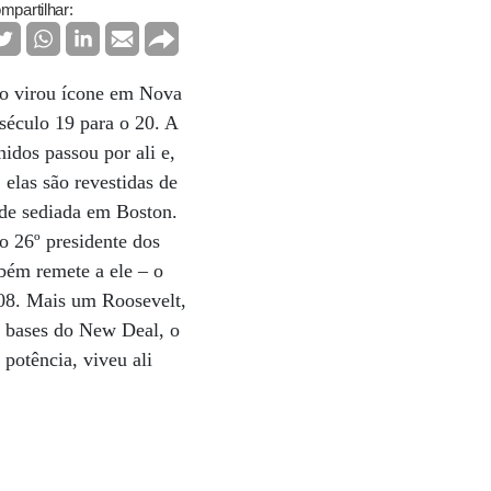
mpartilhar:
do virou ícone em Nova
século 19 para o 20. A
idos passou por ali e,
elas são revestidas de
dade sediada em Boston.
o 26º presidente dos
bém remete a ele – o
908. Mais um Roosevelt,
as bases do New Deal, o
potência, viveu ali