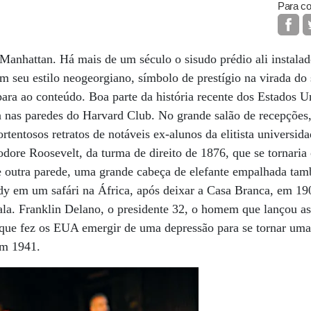
Para co
Manhattan. Há mais de um século o sisudo prédio ali instala
m seu estilo neogeorgiano, símbolo de prestígio na virada do 
ra ao conteúdo. Boa parte da história recente dos Estados Un
a nas paredes do Harvard Club. No grande salão de recepções, 
rtentosos retratos de notáveis ex-alunos da elitista universi
ore Roosevelt, da turma de direito de 1876, que se tornaria 
e outra parede, uma grande cabeça de elefante empalhada tam
ddy em um safári na África, após deixar a Casa Branca, em 1
 sala. Franklin Delano, o presidente 32, o homem que lançou 
que fez os EUA emergir de uma depressão para se tornar uma 
em 1941.