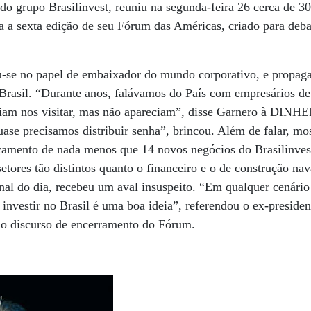
do grupo Brasilinvest, reuniu na segunda-feira 26 cerca de 3
ra a sexta edição de seu Fórum das Américas, criado para deba
iu-se no papel de embaixador do mundo corporativo, e propag
rasil. “Durante anos, falávamos do País com empresários de
iam nos visitar, mas não apareciam”, disse Garnero à DINHE
uase precisamos distribuir senha”, brincou. Além de falar, mo
çamento de nada menos que 14 novos negócios do Brasilinve
etores tão distintos quanto o financeiro e o de construção nav
inal do dia, recebeu um aval insuspeito. “Em qualquer cenário
nvestir no Brasil é uma boa ideia”, referendou o ex-presiden
r o discurso de encerramento do Fórum.