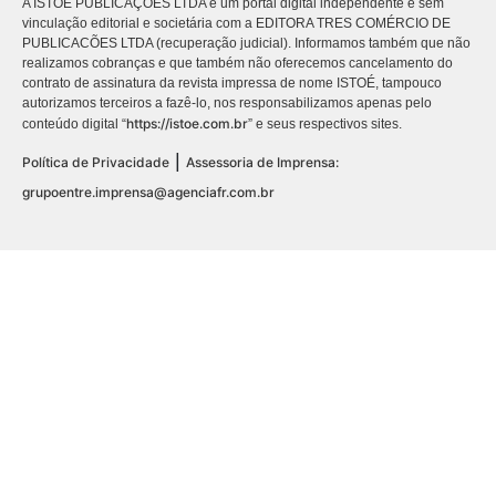
A ISTOÉ PUBLICAÇÕES LTDA é um portal digital independente e sem
vinculação editorial e societária com a EDITORA TRES COMÉRCIO DE
PUBLICACÕES LTDA (recuperação judicial). Informamos também que não
realizamos cobranças e que também não oferecemos cancelamento do
contrato de assinatura da revista impressa de nome ISTOÉ, tampouco
autorizamos terceiros a fazê-lo, nos responsabilizamos apenas pelo
https://istoe.com.br
conteúdo digital “
” e seus respectivos sites.
|
Política de Privacidade
Assessoria de Imprensa:
grupoentre.imprensa@agenciafr.com.br