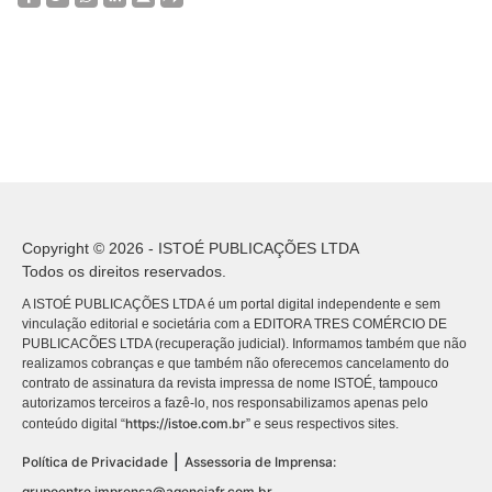
Copyright © 2026 - ISTOÉ PUBLICAÇÕES LTDA
Todos os direitos reservados.
A ISTOÉ PUBLICAÇÕES LTDA é um portal digital independente e sem
vinculação editorial e societária com a EDITORA TRES COMÉRCIO DE
PUBLICACÕES LTDA (recuperação judicial). Informamos também que não
realizamos cobranças e que também não oferecemos cancelamento do
contrato de assinatura da revista impressa de nome ISTOÉ, tampouco
autorizamos terceiros a fazê-lo, nos responsabilizamos apenas pelo
https://istoe.com.br
conteúdo digital “
” e seus respectivos sites.
|
Política de Privacidade
Assessoria de Imprensa:
grupoentre.imprensa@agenciafr.com.br